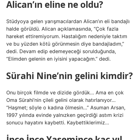
Alican’ın eline ne oldu?
Stüdyoya gelen yarışmacılardan Alican’ın eli bandajlı
halde görüldü. Alican açıklamasında, “Çok fazla
hareket ettiremiyorum. Hastalığım nedeniyle taktım
ve bu yüzden kötü görünmesin diye bandajladım,”
dedi. Devam edip edemeyeceği sorulduğunda,
“Elimden gelenin en iyisini yapacağım.” dedi.
Sürahi Nine’nin gelini kimdir?
Onu birçok filmde ve dizide gördük… Ama en çok
Oma Sürahi’nin çileli gelini olarak hatırlanıyor…
“Haşmet; söyle o kadına ölmesin…” Asuman Arsan,
1997 yılında evinde yalnızken geçirdiği astım krizi
sonucu hayatını kaybetti. Kaybettiklerimiz…
İnce İnce Yasemince kaç yıl