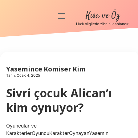
Kısa ve Öz
menüyü
aç
Hızlı bilgilerle zihnini canlandır!
Anasayfa
Gizlilik Politikası
Yasal Uyarı
Yasemince Komiser Kim
Tarih: Ocak 4, 2025
Hakkımızda
Sivri çocuk Alican’ı
kim oynuyor?
Oyuncular ve
KarakterlerOyuncuKarakterOynayanYasemin