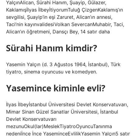
YalçınAlican, Sürahi Hanım, Şuayip, Gülazer,
Kaklamışİlyas İlbeyİtiyorumTuluğ ÇizgenKaklamış’ın
sevgilisi, Şuayip’in eşi Zaruret, Alican’ın annesi,
Taci’nin kayınvalidesiVolkan SevercanMuhabir, Taci,
Alican’ın öğretmeni, Dansçı Bey, 14 satır daha
Sürahi Hanım kimdir?
Yasemin Yalçın (d. 3 Ağustos 1964, İstanbul), Türk
tiyatro, sinema oyuncusu ve komedyen.
Yasemince kiminle evli?
İlyas İlbeyİstanbul Üniversitesi Devlet Konservatuvarı,
Mimar Sinan Güzel Sanatlar Üniversitesi, İstanbul
Devlet Konservatuvarı
mezunuOkul(lar)MeslekTiyatroOyuncuTanınma
nedeniİnce İnce YaseminceEvlilikYasemin Yalçın5 satır