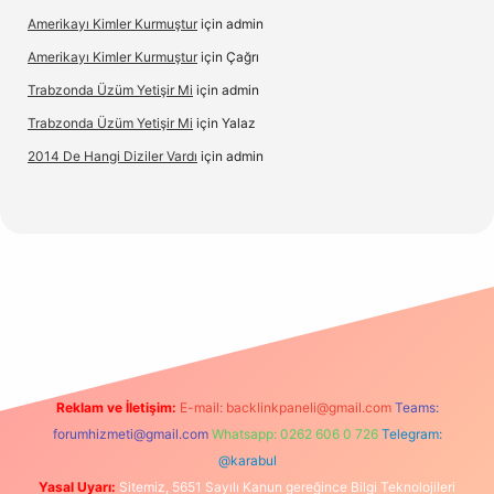
Amerikayı Kimler Kurmuştur
için
admin
Amerikayı Kimler Kurmuştur
için
Çağrı
Trabzonda Üzüm Yetişir Mi
için
admin
Trabzonda Üzüm Yetişir Mi
için
Yalaz
2014 De Hangi Diziler Vardı
için
admin
xbet
Reklam ve İletişim:
E-mail:
backlinkpaneli@gmail.com
Teams:
forumhizmeti@gmail.com
Whatsapp: 0262 606 0 726
Telegram:
@karabul
Yasal Uyarı:
Sitemiz, 5651 Sayılı Kanun gereğince Bilgi Teknolojileri