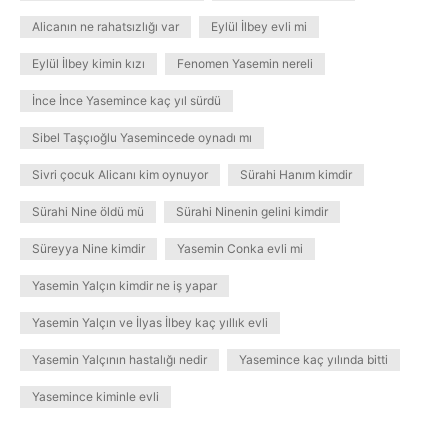
Alicanın ne rahatsızlığı var
Eylül İlbey evli mi
Eylül İlbey kimin kızı
Fenomen Yasemin nereli
İnce İnce Yasemince kaç yıl sürdü
Sibel Taşçıoğlu Yasemincede oynadı mı
Sivri çocuk Alicanı kim oynuyor
Sürahi Hanım kimdir
Sürahi Nine öldü mü
Sürahi Ninenin gelini kimdir
Süreyya Nine kimdir
Yasemin Conka evli mi
Yasemin Yalçın kimdir ne iş yapar
Yasemin Yalçın ve İlyas İlbey kaç yıllık evli
Yasemin Yalçının hastalığı nedir
Yasemince kaç yılında bitti
Yasemince kiminle evli