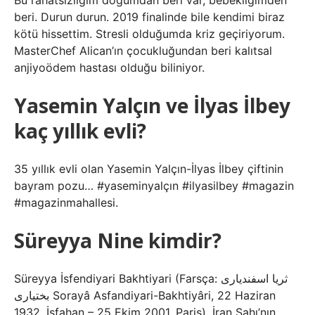
Bu rahatsızlığım doğumdan beri var, bebekliğimden
beri. Durun durun. 2019 finalinde bile kendimi biraz
kötü hissettim. Stresli olduğumda kriz geçiriyorum.
MasterChef Alican’ın çocukluğundan beri kalıtsal
anjiyoödem hastası olduğu biliniyor.
Yasemin Yalçın ve İlyas İlbey
kaç yıllık evli?
35 yıllık evli olan Yasemin Yalçın-İlyas İlbey çiftinin
bayram pozu… #yaseminyalçın #ilyasilbey #magazin
#magazinmahallesi.
Süreyya Nine kimdir?
Süreyya İsfendiyari Bakhtiyari (Farsça: ثریا اسفندیاری
بختیاری Sorayâ Asfandiyari-Bakhtiyâri, 22 Haziran
1932, İsfahan – 25 Ekim 2001, Paris), İran Şahı’nın