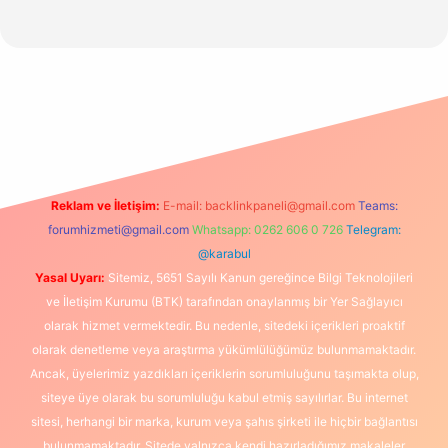
t
Reklam ve İletişim:
E-mail:
backlinkpaneli@gmail.com
Teams:
forumhizmeti@gmail.com
Whatsapp: 0262 606 0 726
Telegram:
@karabul
Yasal Uyarı:
Sitemiz, 5651 Sayılı Kanun gereğince Bilgi Teknolojileri
ve İletişim Kurumu (BTK) tarafından onaylanmış bir Yer Sağlayıcı
olarak hizmet vermektedir. Bu nedenle, sitedeki içerikleri proaktif
olarak denetleme veya araştırma yükümlülüğümüz bulunmamaktadır.
Ancak, üyelerimiz yazdıkları içeriklerin sorumluluğunu taşımakta olup,
siteye üye olarak bu sorumluluğu kabul etmiş sayılırlar. Bu internet
sitesi, herhangi bir marka, kurum veya şahıs şirketi ile hiçbir bağlantısı
bulunmamaktadır. Sitede yalnızca kendi hazırladığımız makaleler