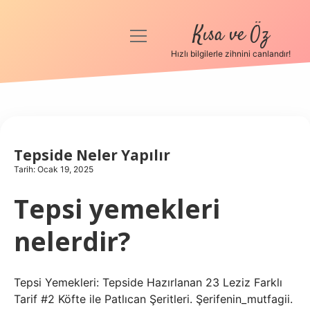
Kısa ve Öz
menüyü
aç
Hızlı bilgilerle zihnini canlandır!
Anasayfa
Gizlilik Politikası
Yasal Uyarı
Tepside Neler Yapılır
Tarih: Ocak 19, 2025
Hakkımızda
Tepsi yemekleri
nelerdir?
Tepsi Yemekleri: Tepside Hazırlanan 23 Leziz Farklı
Tarif #2 Köfte ile Patlıcan Şeritleri. Şerifenin_mutfagii.