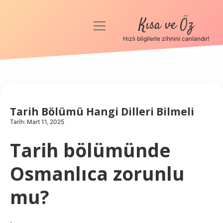
Kısa ve Öz
menüyü
aç
Hızlı bilgilerle zihnini canlandır!
Anasayfa
Gizlilik Politikası
Yasal Uyarı
Tarih Bölümü Hangi Dilleri Bilmeli
Tarih: Mart 11, 2025
Hakkımızda
Tarih bölümünde
Osmanlıca zorunlu
mu?