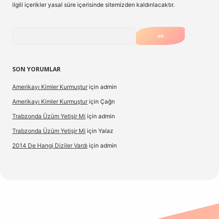
ilgili içerikler yasal süre içerisinde sitemizden kaldırılacaktır.
Arama
SON YORUMLAR
Amerikayı Kimler Kurmuştur
için
admin
Amerikayı Kimler Kurmuştur
için
Çağrı
Trabzonda Üzüm Yetişir Mi
için
admin
Trabzonda Üzüm Yetişir Mi
için
Yalaz
2014 De Hangi Diziler Vardı
için
admin
t