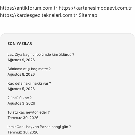
https://antikforum.com.tr
https://kartanesimodaevi.com.tr
https://kardesgezitekneleri.com.tr
Sitemap
Sidebar
SON YAZILAR
Laz Ziya kaçıncı bölümde kim öldürdü ?
Ağustos 9, 2026
Sıfırlama atışı kaç metre ?
Ağustos 8, 2026
Kaç defa nakil hakkı var ?
Ağustos 5, 2026
2 üssü 0 kaç ?
Ağustos 3, 2026
16 atü kaç newton eder ?
Temmuz 30, 2026
İzmir Canlı hayvan Pazarı hangi gün ?
Temmuz 30, 2026