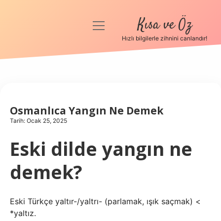
Kısa ve Öz
menüyü
aç
Hızlı bilgilerle zihnini canlandır!
Anasayfa
Gizlilik Politikası
Yasal Uyarı
Osmanlıca Yangın Ne Demek
Tarih: Ocak 25, 2025
Hakkımızda
Eski dilde yangın ne
demek?
Eski Türkçe yaltır-/yaltrı- (parlamak, ışık saçmak) <
*yaltız.