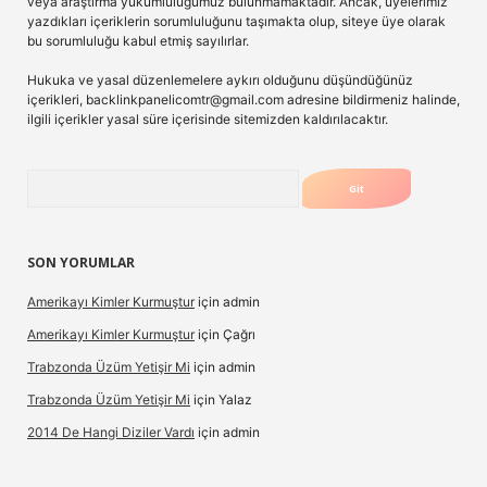
veya araştırma yükümlülüğümüz bulunmamaktadır. Ancak, üyelerimiz
yazdıkları içeriklerin sorumluluğunu taşımakta olup, siteye üye olarak
bu sorumluluğu kabul etmiş sayılırlar.
Hukuka ve yasal düzenlemelere aykırı olduğunu düşündüğünüz
içerikleri,
backlinkpanelicomtr@gmail.com
adresine bildirmeniz halinde,
ilgili içerikler yasal süre içerisinde sitemizden kaldırılacaktır.
Arama
SON YORUMLAR
Amerikayı Kimler Kurmuştur
için
admin
Amerikayı Kimler Kurmuştur
için
Çağrı
Trabzonda Üzüm Yetişir Mi
için
admin
Trabzonda Üzüm Yetişir Mi
için
Yalaz
2014 De Hangi Diziler Vardı
için
admin