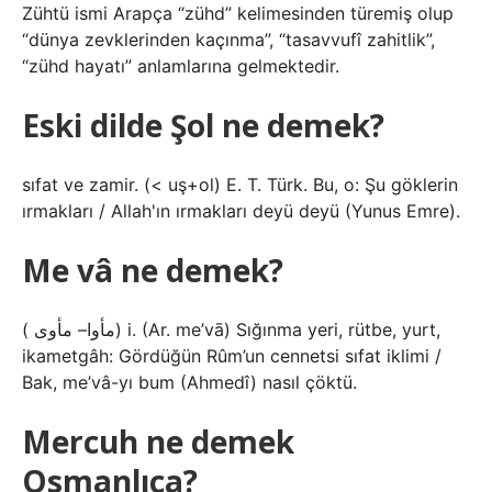
Zühtü ismi Arapça “zühd” kelimesinden türemiş olup
“dünya zevklerinden kaçınma”, “tasavvufî zahitlik”,
“zühd hayatı” anlamlarına gelmektedir.
Eski dilde Şol ne demek?
sıfat ve zamir. (< uş+ol) E. T. Türk. Bu, o: Şu göklerin
ırmakları / Allah'ın ırmakları deyü deyü (Yunus Emre).
Me vâ ne demek?
( ﻣﺄﻭﺍ– ﻣﺄﻭﻯ) i. (Ar. me’vā) Sığınma yeri, rütbe, yurt,
ikametgâh: Gördüğün Rûm’un cennetsi sıfat iklimi /
Bak, me’vâ-yı bum (Ahmedî) nasıl çöktü.
Mercuh ne demek
Osmanlıca?