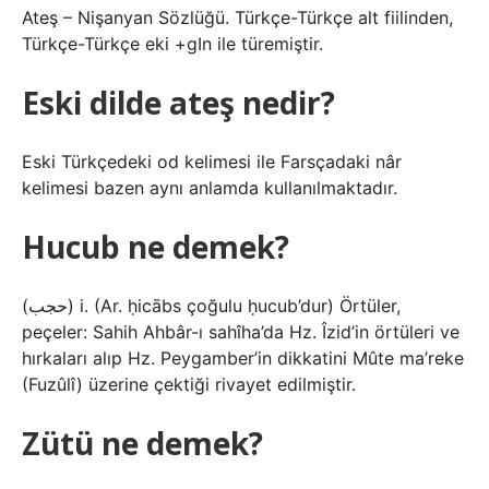
Ateş – Nişanyan Sözlüğü. Türkçe-Türkçe alt fiilinden,
Türkçe-Türkçe eki +gIn ile türemiştir.
Eski dilde ateş nedir?
Eski Türkçedeki od kelimesi ile Farsçadaki nâr
kelimesi bazen aynı anlamda kullanılmaktadır.
Hucub ne demek?
(ﺣﺠﺐ) i. (Ar. ḥicābs çoğulu ḥucub’dur) Örtüler,
peçeler: Sahih Ahbâr-ı sahîha’da Hz. Îzid’in örtüleri ve
hırkaları alıp Hz. Peygamber’in dikkatini Mûte ma’reke
(Fuzûlî) üzerine çektiği rivayet edilmiştir.
Zütü ne demek?