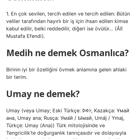
1. En çok sevilen, tercih edilen ve tercih edilen: Bütün
veliler tarafından hayırlı bir iş için ihsan edilen kimse
kabul edilir, belki reddedilir, diğeri ise övülür… (Âlî
Mustafa Efendi).
Medih ne demek Osmanlıca?
Birinin iyi bir özelliğini övmek anlamına gelen ahlaki
bir terim.
Umay ne demek?
Umay (veya Umay; Eski Türkçe: 𐰆𐰢𐰖; Kazakça: Ұмай
aна, Umay ana; Rusça: Ума́й / Ымай, Umáj / Ymaj,
Türkçe: Umay (Ana)) Türk mitolojisinde ve
Tengricilik’te doğurganlık tanrıçasıdır ve dolayısıyla