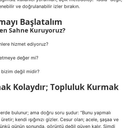
nebilir ve doğrulanabilir izler bırakın.
şmayı Başlatalım
den Sahne Kuruyoruz?
mlere hizmet ediyoruz?
ek etmeye değer mi?
 bizim değil midir?
mak Kolaydır; Topluluk Kurmak
r yerde bulunur; ama doğru soru şudur: “Bunu yapmalı
retir; kendi ışığınızı gizler. Cesur olan; acele, şaşaa ve
 Çünkü günün sonunda, görüntü değil güven kalır. Şimdi