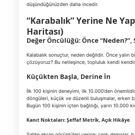
düşündüğünüzden daha incedir.
“Karabalık” Yerine Ne Yap
Haritası)
Değer Öncülüğü: Önce “Neden?”, 
Kalabalık sonuçtur, neden değildir. Önce yalın b
çözüyoruz? Bu netleşince, topluluk kendi kendini
Küçükten Başla, Derine İn
İlk 100 kişinin deneyimi, ilk 10.000’den önemlidir
döngüleri, küçük ve düzenli buluşmalar, erken be
Bugün 100 kişinin içten bağlılığı, yarın 10.000 k
Kanıt Noktaları: Şeffaf Metri̇k, Açık Hikâye
Sahte ekran görüntüleri yerine; canlı demolar, ba