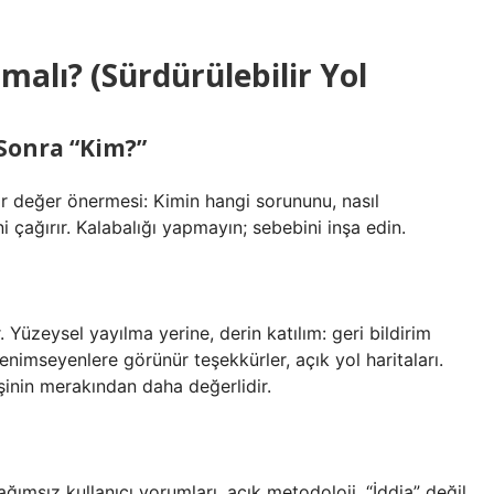
malı? (Sürdürülebilir Yol
Sonra “Kim?”
ir değer önermesi: Kimin hangi sorununu, nasıl
 çağırır. Kalabalığı yapmayın; sebebini inşa edin.
. Yüzeysel yayılma yerine, derin katılım: geri bildirim
nimseyenlere görünür teşekkürler, açık yol haritaları.
işinin merakından daha değerlidir.
ğımsız kullanıcı yorumları, açık metodoloji. “İddia” değil,