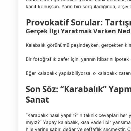
kanıt konuşsun. Yarın biri sorguladığında, arşivle
Provokatif Sorular: Tartı
Gerçek İlgi Yaratmak Varken Ne
Kalabalık görünümü peşindeyken, gerçekten ki
Bir fotoğraflık zafer için, yarının itibarını ipot
Eğer kalabalık yapılabiliyorsa, o kalabalık zaten
Son Söz: “Karabalık” Yap
Sanat
“Karabalık nasıl yapılır?”ın teknik cevapları he
mıyız?” Yapay kalabalık, kısa vadeli bir yansıma ü
hile yerine sabır, değer ve şeffaflık seçmektir.