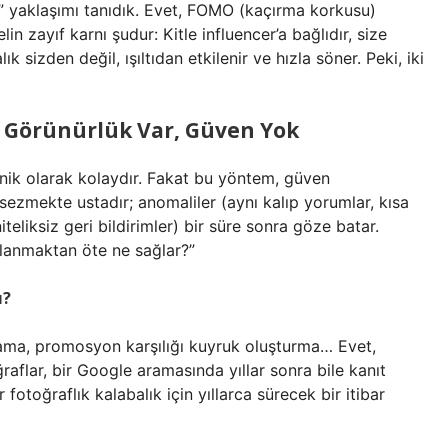
n” yaklaşımı tanıdık. Evet, FOMO (kaçırma korkusu)
n zayıf karnı şudur: Kitle influencer’a bağlıdır, size
ık sizden değil, ışıltıdan etkilenir ve hızla söner. Peki, iki
ı: Görünürlük Var, Güven Yok
nik olarak kolaydır. Fakat bu yöntem, güven
 sezmekte ustadır; anomaliler (aynı kalıp yorumlar, kısa
eliksiz geri bildirimler) bir süre sonra göze batar.
kılanmaktan öte ne sağlar?”
ı?
oplama, promosyon karşılığı kuyruk oluşturma… Evet,
raflar, bir Google aramasında yıllar sonra bile kanıt
r fotoğraflık kalabalık için yıllarca sürecek bir itibar