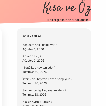
Kısa ve Öz
Hızlı bilgilerle zihnini canlandır!
elexbet
Sidebar
SON YAZILAR
Kaç defa nakil hakkı var ?
Ağustos 5, 2026
2 üssü 0 kaç ?
Ağustos 3, 2026
16 atü kaç newton eder ?
Temmuz 30, 2026
İzmir Canlı hayvan Pazarı hangi gün ?
Temmuz 30, 2026
Sınıf rehberliği kaç saat ek ders ?
Temmuz 28, 2026
Kozan Kürtleri kimdir ?
Temmuz 26, 2026