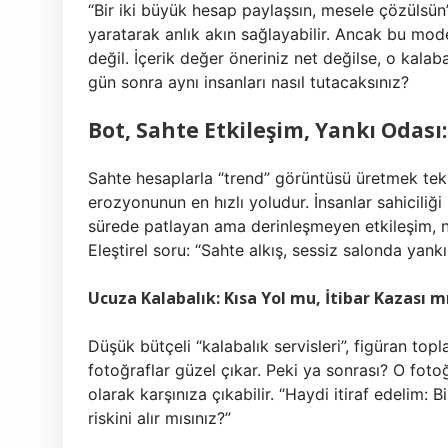
“Bir iki büyük hesap paylaşsın, mesele çözülsü
yaratarak anlık akın sağlayabilir. Ancak bu modeli
değil. İçerik değer öneriniz net değilse, o kalabal
gün sonra aynı insanları nasıl tutacaksınız?
Bot, Sahte Etkileşim, Yankı Odas
Sahte hesaplarla “trend” görüntüsü üretmek tek
erozyonunun en hızlı yoludur. İnsanlar sahiciliği
sürede patlayan ama derinleşmeyen etkileşim, nit
Eleştirel soru: “Sahte alkış, sessiz salonda yan
Ucuza Kalabalık: Kısa Yol mu, İtibar Kazası m
Düşük bütçeli “kalabalık servisleri”, figüran t
fotoğraflar güzel çıkar. Peki ya sonrası? O fotoğ
olarak karşınıza çıkabilir. “Haydi itiraf edelim: Bi
riskini alır mısınız?”