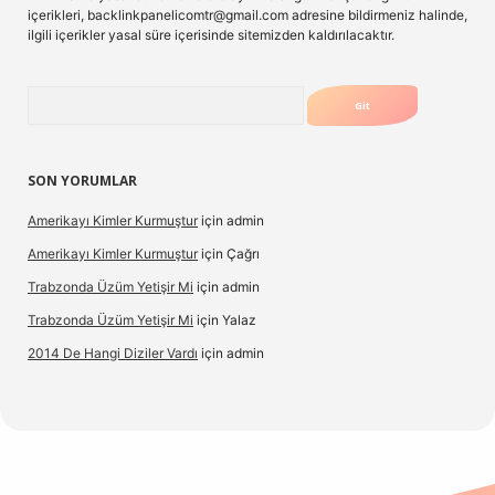
içerikleri,
backlinkpanelicomtr@gmail.com
adresine bildirmeniz halinde,
ilgili içerikler yasal süre içerisinde sitemizden kaldırılacaktır.
Arama
SON YORUMLAR
Amerikayı Kimler Kurmuştur
için
admin
Amerikayı Kimler Kurmuştur
için
Çağrı
Trabzonda Üzüm Yetişir Mi
için
admin
Trabzonda Üzüm Yetişir Mi
için
Yalaz
2014 De Hangi Diziler Vardı
için
admin