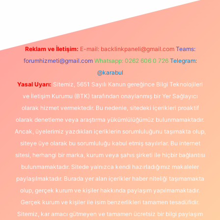
xbet
Reklam ve İletişim:
E-mail:
backlinkpaneli@gmail.com
Teams:
forumhizmeti@gmail.com
Whatsapp: 0262 606 0 726
Telegram:
@karabul
Yasal Uyarı:
Sitemiz, 5651 Sayılı Kanun gereğince Bilgi Teknolojileri
ve İletişim Kurumu (BTK) tarafından onaylanmış bir Yer Sağlayıcı
olarak hizmet vermektedir. Bu nedenle, sitedeki içerikleri proaktif
olarak denetleme veya araştırma yükümlülüğümüz bulunmamaktadır.
Ancak, üyelerimiz yazdıkları içeriklerin sorumluluğunu taşımakta olup,
siteye üye olarak bu sorumluluğu kabul etmiş sayılırlar. Bu internet
sitesi, herhangi bir marka, kurum veya şahıs şirketi ile hiçbir bağlantısı
bulunmamaktadır. Sitede yalnızca kendi hazırladığımız makaleler
paylaşılmaktadır. Burada yer alan içerikler haber niteliği taşımamakta
olup, gerçek kurum ve kişiler hakkında paylaşım yapılmamaktadır.
Gerçek kurum ve kişiler ile isim benzerlikleri tamamen tesadüfidir.
Sitemiz, kar amacı gütmeyen ve tamamen ücretsiz bir bilgi paylaşım