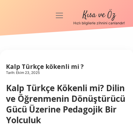
Kısa ve Öz
menüyü
aç
Hızlı bilgilerle zihnini canlandır!
Anasayfa
Gizlilik Politikası
Yasal Uyarı
Kalp Türkçe kökenli mi ?
Tarih: Ekim 23, 2025
Hakkımızda
Kalp Türkçe Kökenli mi? Dilin
ve Öğrenmenin Dönüştürücü
Gücü Üzerine Pedagojik Bir
Yolculuk