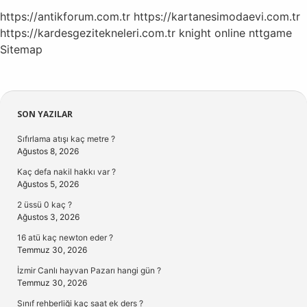
https://antikforum.com.tr
https://kartanesimodaevi.com.tr
https://kardesgezitekneleri.com.tr
knight online
nttgame
Sitemap
Sidebar
SON YAZILAR
Sıfırlama atışı kaç metre ?
Ağustos 8, 2026
Kaç defa nakil hakkı var ?
Ağustos 5, 2026
2 üssü 0 kaç ?
Ağustos 3, 2026
16 atü kaç newton eder ?
Temmuz 30, 2026
İzmir Canlı hayvan Pazarı hangi gün ?
Temmuz 30, 2026
Sınıf rehberliği kaç saat ek ders ?