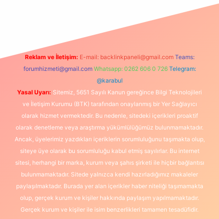
xbet
Reklam ve İletişim:
E-mail:
backlinkpaneli@gmail.com
Teams:
forumhizmeti@gmail.com
Whatsapp: 0262 606 0 726
Telegram:
@karabul
Yasal Uyarı:
Sitemiz, 5651 Sayılı Kanun gereğince Bilgi Teknolojileri
ve İletişim Kurumu (BTK) tarafından onaylanmış bir Yer Sağlayıcı
olarak hizmet vermektedir. Bu nedenle, sitedeki içerikleri proaktif
olarak denetleme veya araştırma yükümlülüğümüz bulunmamaktadır.
Ancak, üyelerimiz yazdıkları içeriklerin sorumluluğunu taşımakta olup,
siteye üye olarak bu sorumluluğu kabul etmiş sayılırlar. Bu internet
sitesi, herhangi bir marka, kurum veya şahıs şirketi ile hiçbir bağlantısı
bulunmamaktadır. Sitede yalnızca kendi hazırladığımız makaleler
paylaşılmaktadır. Burada yer alan içerikler haber niteliği taşımamakta
olup, gerçek kurum ve kişiler hakkında paylaşım yapılmamaktadır.
Gerçek kurum ve kişiler ile isim benzerlikleri tamamen tesadüfidir.