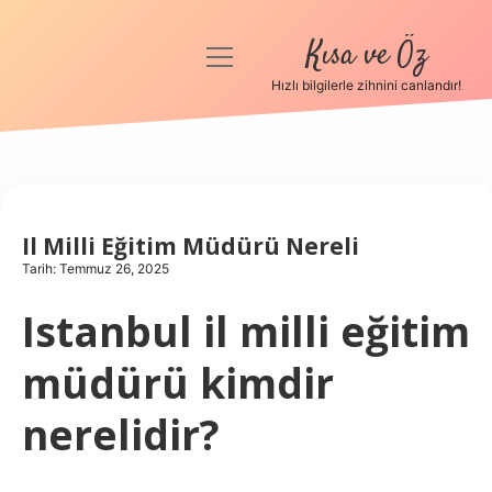
Kısa ve Öz
menüyü
aç
Hızlı bilgilerle zihnini canlandır!
Anasayfa
Gizlilik Politikası
Yasal Uyarı
Il Milli Eğitim Müdürü Nereli
Tarih: Temmuz 26, 2025
Hakkımızda
Istanbul il milli eğitim
müdürü kimdir
nerelidir?