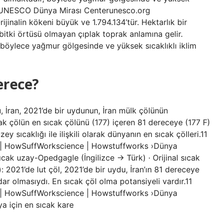
l – UNESCO Dünya Mirası Centerunesco.org
ijinalin kökeni büyük ve 1.794.134’tür. Hektarlık bir
e bitki örtüsü olmayan çıplak toprak anlamına gelir.
r, böylece yağmur gölgesinde ve yüksek sıcaklıklı iklim
erece?
, İran, 2021’de bir uydunun, İran mülk çölünün
ıcak çölün en sıcak çölünü (177) içeren 81 dereceye (177 F)
y sıcaklığı ile ilişkili olarak dünyanın en sıcak çölleri.11
im | HowSuffWorkscience | Howstuffworks ›Dünya
cak uzay-Opedgagle (İngilizce → Türk) · Orijinal sıcak
): 2021’de lut çöl, 2021’de bir uydu, İran’ın 81 dereceye
adar olmasıydı. En sıcak çöl olma potansiyeli vardır.11
im | HowSuffWorkscience | Howstuffworks ›Dünya
a için en sıcak kare