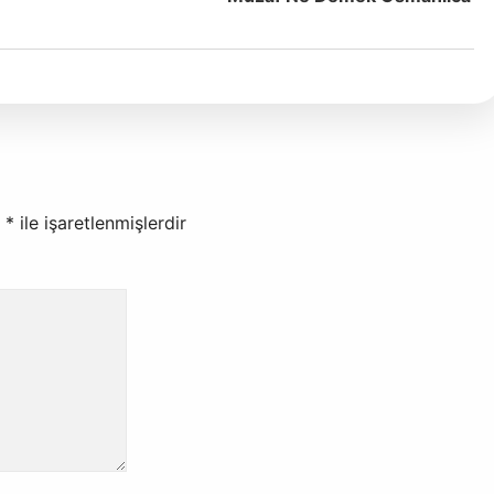
r
*
ile işaretlenmişlerdir