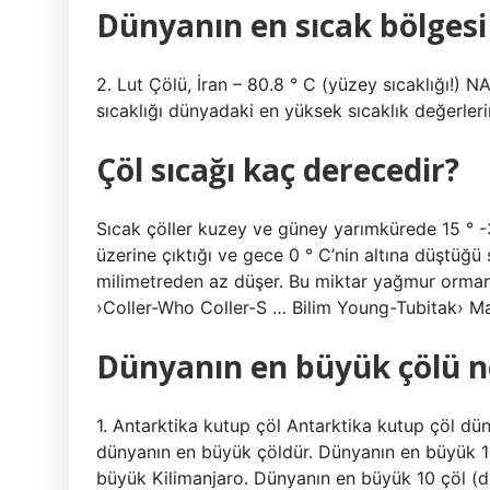
Dünyanın en sıcak bölgesi
2. Lut Çölü, İran – 80.8 ° C (yüzey sıcaklığı!) 
sıcaklığı dünyadaki en yüksek sıcaklık değerleri
Çöl sıcağı kaç derecedir?
Sıcak çöller kuzey ve güney yarımkürede 15 ° -35
üzerine çıktığı ve gece 0 ° C’nin altına düştüğ
milimetreden az düşer. Bu miktar yağmur ormanl
›Coller-Who Coller-S … Bilim Young-Tubitak›
Dünyanın en büyük çölü n
1. Antarktika kutup çöl Antarktika kutup çöl dü
dünyanın en büyük çöldür. Dünyanın en büyük 10
büyük Kilimanjaro. Dünyanın en büyük 10 çöl (d