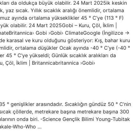
lıkları da oldukça büyük olabilir. 24 Mart 2025ik keskin
, yaz sıcak. Yıllık sıcaklık aralığı önemlidir, ortalama
muz ayında ortalama yükseklikler 45 ° C’ye (113 ° F)
üyük olabilir. 24 Mart 2025Gobi – Kuru, Çöl, İklim |
ateBritannica› Gobi ›Gobi› ClimateGoogle (İngilizce →
ilde karasal ve kuru olduğunu gösteriyor: Kış, bahar kuru
nemlidir, ortalama düşükler Ocak ayında -40 ° C’ye (-40 °
 45 ° C’ye yükseldi; Günlük sıcaklık aralıkları da
 Çöl, İklim | Britannicabritannica ›Gobi›
 ° genişlikler arasındadır. Sıcaklığın gündüz 50 ° C’nin
ü sıcak çöllerde, metrekare başına metrekare başına 300
arının onda biri. -Science Gençlik Bilimi Young-Tubitak
 Makale-Who-Who …