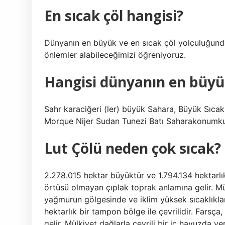
En sıcak çöl hangisi?
Dünyanın en büyük ve en sıcak çöl yolculuğunda,
önlemler alabileceğimizi öğreniyoruz.
Hangisi dünyanın en büyük
Sahr karaciğeri (ler) büyük Sahara, Büyük Sıcak
Morque Nijer Sudan Tunezi Batı Saharakonumku
Lut Çölü neden çok sıcak?
2.278.015 hektar büyüktür ve 1.794.134 hektarlık 
örtüsü olmayan çıplak toprak anlamına gelir. Mül
yağmurun gölgesinde ve iklim yüksek sıcaklıklar
hektarlık bir tampon bölge ile çevrilidir. Farsça
gelir. Mülkiyet dağlarla çevrili bir iç havuzda