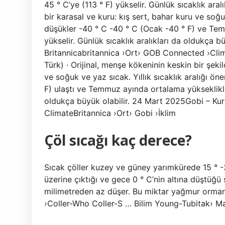
45 ° C’ye (113 ° F) yükselir. Günlük sıcaklık ara
bir karasal ve kuru: kış sert, bahar kuru ve soğuk
düşükler -40 ° C -40 ° C (Ocak -40 ° F) ve Tem
yükselir. Günlük sıcaklık aralıkları da oldukça b
Britannicabritannica ›Ort› GOB Connected ›Clim
Türk) · Orijinal, menşe kökeninin keskin bir şek
ve soğuk ve yaz sıcak. Yıllık sıcaklık aralığı ö
F) ulaştı ve Temmuz ayında ortalama yükseklikler
oldukça büyük olabilir. 24 Mart 2025Gobi – Kuru,
ClimateBritannica ›Ort› Gobi ›İklim
Çöl sıcağı kaç derece?
Sıcak çöller kuzey ve güney yarımkürede 15 ° -35
üzerine çıktığı ve gece 0 ° C’nin altına düştüğ
milimetreden az düşer. Bu miktar yağmur ormanl
›Coller-Who Coller-S … Bilim Young-Tubitak›