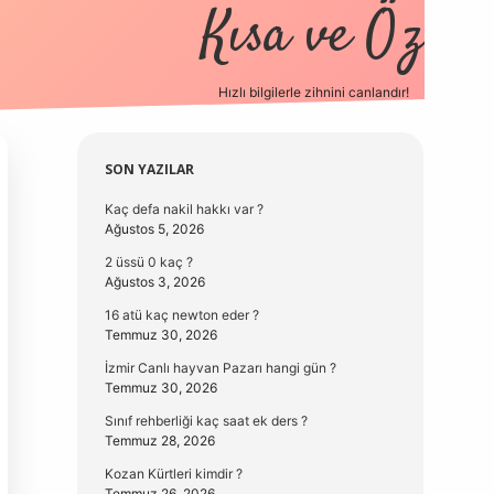
Kısa ve Öz
Hızlı bilgilerle zihnini canlandır!
elexbet
Sidebar
SON YAZILAR
Kaç defa nakil hakkı var ?
Ağustos 5, 2026
2 üssü 0 kaç ?
Ağustos 3, 2026
16 atü kaç newton eder ?
Temmuz 30, 2026
İzmir Canlı hayvan Pazarı hangi gün ?
Temmuz 30, 2026
Sınıf rehberliği kaç saat ek ders ?
Temmuz 28, 2026
Kozan Kürtleri kimdir ?
Temmuz 26, 2026