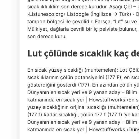
sıcaklıklı iklim son derece kurudur. Aşağı Çö
›Listunesco.org› Listoogle (İngilizce → Türk) · Or
tampon bölgesi ile çevrilidir. Farsça, “lut” su v
Mülkiyet, dağlarla çevrili bir iç pelviste bulunu
son derece kuru.
Lut çölünde sıcaklık kaç d
En sıcak yüzey sıcaklığı (muhtemelen): Lot Çölü
sıcaklıklarının çölün potansiyelini (177 F), en s
gösterdiğini gösterdi (177). En azından çölün yüze
Dünyanın en sıcak yeri ve 9 yanan aday – Bil
katmanında en sıcak yer | Howstuffworks ›En sı
yüzey sıcaklığının orijinal sıcaklığı (muhtemelen
(177 f) kadar sıcaklığı, çölün 177 f (177 f) ‘ye k
Dünyanın en sıcak yeri ve 9 yanan aday – Bil
katmanında en sıcak yer | Howstuffworks ›Düny