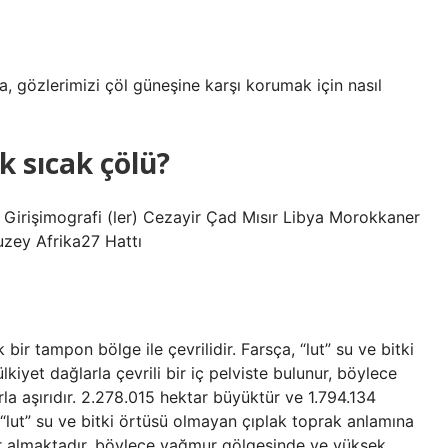
 gözlerimizi çöl güneşine karşı korumak için nasıl
 sıcak çölü?
 Girişimografi (ler) Cezayir Çad Mısır Libya Morokkaner
zey Afrika27 Hattı
bir tampon bölge ile çevrilidir. Farsça, “lut” su ve bitki
kiyet dağlarla çevrili bir iç pelviste bulunur, böylece
la aşırıdır. 2.278.015 hektar büyüktür ve 1.794.134
, “lut” su ve bitki örtüsü olmayan çıplak toprak anlamına
 yer almaktadır, böylece yağmur gölgesinde ve yüksek