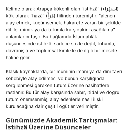
Kelime olarak Arapça kökenli olan “istihzâ” (اِسْتِهْزَاء)
kök olarak “hazâ” (هَزَأَ) fiilinden türemiştir; “alenen
alay etmek, küçümsemek, hakarete varan bir şekilde
dil ile, mimik ya da tutumla karşıdakini aşağılama”
anlamlarını taşır. Bu bağlamda İslam ahlâk
düşüncesinde istihzâ; sadece sözle değil, tutumla,
davranışla ve toplumsal kimlikle de ilgili bir mesele
haline gelir.
Klasik kaynaklarda, bir müminin imanı ya da dini tavrı
sebebiyle alay edilmesi ve bunun karşılığında
sergilenmesi gereken tutum üzerine nasihatlere
rastlanır. Bu tür alay karşısında sabır, itidal ve doğru
tutum önemsenmiş; alay edenlerle nasıl ilişki
kurulacağına dair çeşitli öğütler verilmiştir.
Günümüzde Akademik Tartışmalar:
İstihzâ Üzerine Düşünceler