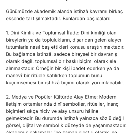
Günümüzde akademik alanda istihzâ kavramı birkaç
eksende tartışılmaktadır. Bunlardan başlıcaları:
1. Dini Kimlik ve Toplumsal İfade: Dini kimliği olan
bireylerin ya da toplulukların, dışarıdan gelen alaycı
tutumlarla nasıl baş ettikleri konusu araştırılmaktadır.
Bu bağlamda istihzâ, sadece bireysel bir davranış
olarak değil, toplumsal bir baskı biçimi olarak ele
alınmaktadır. Örneğin bir kişi ibadet ederken ya da
manevî bir ritüele katılırken toplumun bunu
küçümsemesi bir istihzâ biçimi olarak yorumlanabilir.
2. Medya ve Popüler Kültürde Alay Etme: Modern
iletişim ortamlarında dinî semboller, ritüeller, inanç
biçimleri sıkça hiciv ve alay unsuru hâline
gelmektedir. Bu durumda istihzâ yalnızca sözlü değil
görsel, dijital ve sembolik düzeyde de yaşanmaktadır.
Akademik çalışmalar “ne zaman eleştiri olarak, ne