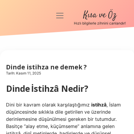
Kısa ve Öz
menüyü
aç
Hızlı bilgilerle zihnini canlandır!
Anasayfa
Gizlilik Politikası
Yasal Uyarı
Dinde istihza ne demek ?
Tarih: Kasım 11, 2025
Hakkımızda
Dinde
İstihzâ
Nedir?
Dini bir kavram olarak karşılaştığımız
istihzâ
, İslam
düşüncesinde sıklıkla dile getirilen ve üzerinde
derinlemesine düşünülmesi gereken bir tutumdur.
Basitçe “alay etme, küçümseme” anlamına gelen
istihzâ, dinî metinlerde, hadislerde ve düşünsel