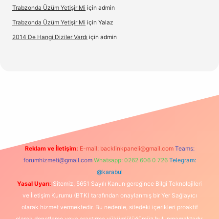
Trabzonda Üzüm Yetişir Mi
için
admin
Trabzonda Üzüm Yetişir Mi
için
Yalaz
2014 De Hangi Diziler Vardı
için
admin
bet
Reklam ve İletişim:
E-mail:
backlinkpaneli@gmail.com
Teams:
forumhizmeti@gmail.com
Whatsapp: 0262 606 0 726
Telegram:
@karabul
Yasal Uyarı:
Sitemiz, 5651 Sayılı Kanun gereğince Bilgi Teknolojileri
ve İletişim Kurumu (BTK) tarafından onaylanmış bir Yer Sağlayıcı
olarak hizmet vermektedir. Bu nedenle, sitedeki içerikleri proaktif
olarak denetleme veya araştırma yükümlülüğümüz bulunmamaktadır.