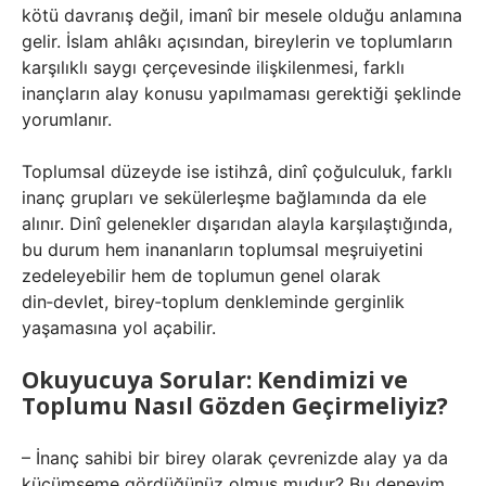
kötü davranış değil, imanî bir mesele olduğu anlamına
gelir. İslam ahlâkı açısından, bireylerin ve toplumların
karşılıklı saygı çerçevesinde ilişkilenmesi, farklı
inançların alay konusu yapılmaması gerektiği şeklinde
yorumlanır.
Toplumsal düzeyde ise istihzâ, dinî çoğulculuk, farklı
inanç grupları ve sekülerleşme bağlamında da ele
alınır. Dinî gelenekler dışarıdan alayla karşılaştığında,
bu durum hem inananların toplumsal meşruiyetini
zedeleyebilir hem de toplumun genel olarak
din‑devlet, birey‑toplum denkleminde gerginlik
yaşamasına yol açabilir.
Okuyucuya Sorular: Kendimizi ve
Toplumu Nasıl Gözden Geçirmeliyiz?
– İnanç sahibi bir birey olarak çevrenizde alay ya da
küçümseme gördüğünüz olmuş mudur? Bu deneyim