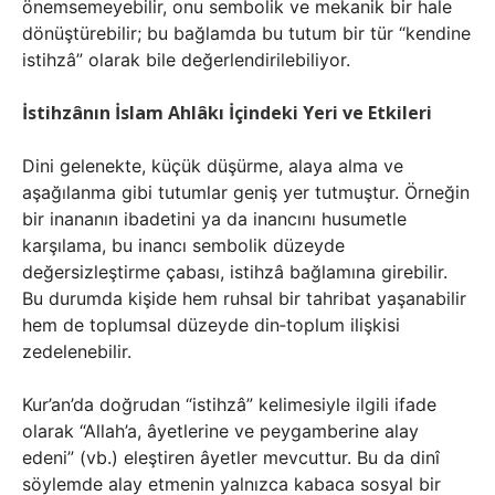
önemsemeyebilir, onu sembolik ve mekanik bir hale
dönüştürebilir; bu bağlamda bu tutum bir tür “kendine
istihzâ” olarak bile değerlendirilebiliyor.
İstihzânın İslam Ahlâkı İçindeki Yeri ve Etkileri
Dini gelenekte, küçük düşürme, alaya alma ve
aşağılanma gibi tutumlar geniş yer tutmuştur. Örneğin
bir inananın ibadetini ya da inancını husumetle
karşılama, bu inancı sembolik düzeyde
değersizleştirme çabası, istihzâ bağlamına girebilir.
Bu durumda kişide hem ruhsal bir tahribat yaşanabilir
hem de toplumsal düzeyde din‑toplum ilişkisi
zedelenebilir.
Kur’an’da doğrudan “istihzâ” kelimesiyle ilgili ifade
olarak “Allah’a, âyetlerine ve peygamberine alay
edeni” (vb.) eleştiren âyetler mevcuttur. Bu da dinî
söylemde alay etmenin yalnızca kabaca sosyal bir