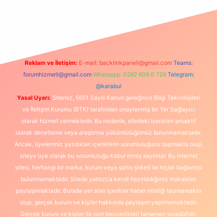
exbet
Reklam ve İletişim:
E-mail:
backlinkpaneli@gmail.com
Teams:
forumhizmeti@gmail.com
Whatsapp: 0262 606 0 726
Telegram:
@karabul
Yasal Uyarı:
Sitemiz, 5651 Sayılı Kanun gereğince Bilgi Teknolojileri
ve İletişim Kurumu (BTK) tarafından onaylanmış bir Yer Sağlayıcı
olarak hizmet vermektedir. Bu nedenle, sitedeki içerikleri proaktif
olarak denetleme veya araştırma yükümlülüğümüz bulunmamaktadır.
Ancak, üyelerimiz yazdıkları içeriklerin sorumluluğunu taşımakta olup,
siteye üye olarak bu sorumluluğu kabul etmiş sayılırlar. Bu internet
sitesi, herhangi bir marka, kurum veya şahıs şirketi ile hiçbir bağlantısı
bulunmamaktadır. Sitede yalnızca kendi hazırladığımız makaleler
paylaşılmaktadır. Burada yer alan içerikler haber niteliği taşımamakta
olup, gerçek kurum ve kişiler hakkında paylaşım yapılmamaktadır.
Gerçek kurum ve kişiler ile isim benzerlikleri tamamen tesadüfidir.