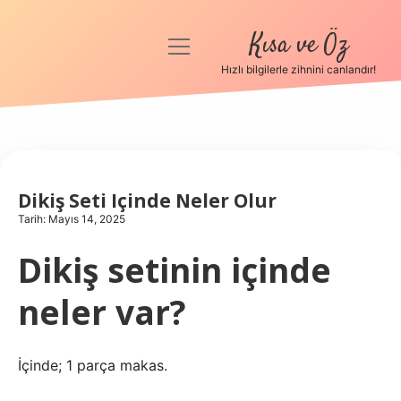
Kısa ve Öz
menüyü
aç
Hızlı bilgilerle zihnini canlandır!
Anasayfa
Gizlilik Politikası
Yasal Uyarı
Dikiş Seti Içinde Neler Olur
Tarih: Mayıs 14, 2025
Hakkımızda
Dikiş setinin içinde
neler var?
İçinde; 1 parça makas.