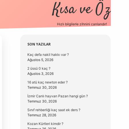
Kısa ve Öz
Hızlı bilgilerle zihnini canlandır!
elexbet
Sidebar
SON YAZILAR
Kaç defa nakil hakkı var ?
Ağustos 5, 2026
2 üssü 0 kaç ?
Ağustos 3, 2026
16 atü kaç newton eder ?
Temmuz 30, 2026
İzmir Canlı hayvan Pazarı hangi gün ?
Temmuz 30, 2026
Sınıf rehberliği kaç saat ek ders ?
Temmuz 28, 2026
Kozan Kürtleri kimdir ?
Temmuz 26, 2026