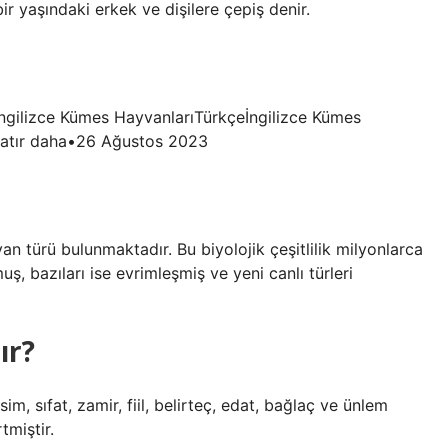
ir yaşındaki erkek ve dişilere çepiş denir.
ıİngilizce Kümes HayvanlarıTürkçeİngilizce Kümes
atır daha•26 Ağustos 2023
n türü bulunmaktadır. Bu biyolojik çeşitlilik milyonlarca
muş, bazıları ise evrimleşmiş ve yeni canlı türleri
ır?
im, sıfat, zamir, fiil, belirteç, edat, bağlaç ve ünlem
tmiştir.