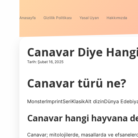
Anasayfa
Gizlilik Politikası
Yasal Uyarı
Hakkımızda
Canavar Diye Hang
Tarih: Şubat 16, 2025
Canavar türü ne?
MonsterImprintSeriKlasikAlt dizinDünya Edebiya
Canavar hangi hayvana de
Canavar; mitolojilerde, masallarda ve efsanelerd