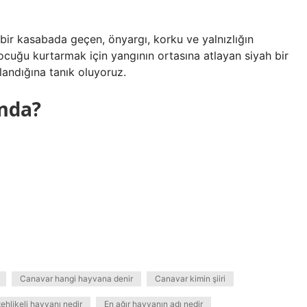
 bir kasabada geçen, önyargı, korku ve yalnızlığın
cuğu kurtarmak için yangının ortasına atlayan siyah bir
landığına tanık oluyoruz.
mda?
Canavar hangi hayvana denir
Canavar kimin şiiri
ehlikeli hayvanı nedir
En ağır hayvanın adı nedir