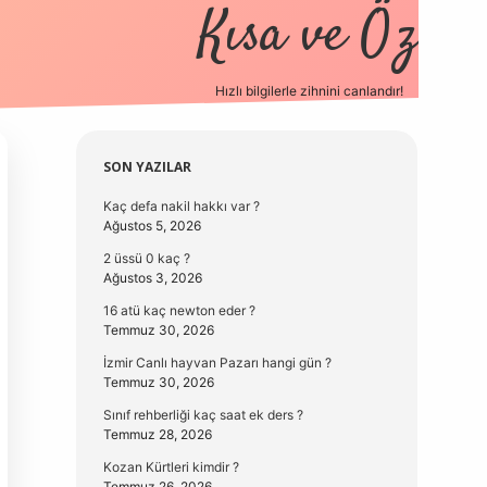
Kısa ve Öz
Hızlı bilgilerle zihnini canlandır!
elexbet
Sidebar
SON YAZILAR
Kaç defa nakil hakkı var ?
Ağustos 5, 2026
2 üssü 0 kaç ?
Ağustos 3, 2026
16 atü kaç newton eder ?
Temmuz 30, 2026
İzmir Canlı hayvan Pazarı hangi gün ?
Temmuz 30, 2026
Sınıf rehberliği kaç saat ek ders ?
Temmuz 28, 2026
Kozan Kürtleri kimdir ?
Temmuz 26, 2026