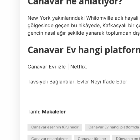
Canavar ne anlatıyor?
New York yakınlarındaki Whilomville adlı hayali
gölgesinde geçen bu hikâyede, Kafkasyalı bir ço
gencin nasıl ağır şekilde yanarak toplumdan dış
Canavar Ev hangi platfor
Canavar Evi izle | Netflix.
Tavsiyeli Bağlantılar:
Evler Neyi Ifade Eder
Tarih:
Makaleler
Canavar eserinin türü nedir
Canavar Ev hangi platformda
Canavar ne anlatıyor
Canavar türü ne
Dünyanın en t