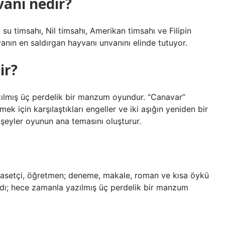
vanı nedir?
su timsahı, Nil timsahı, Amerikan timsahı ve Filipin
nyanın en saldırgan hayvanı unvanını elinde tutuyor.
ir?
zılmış üç perdelik bir manzum oyundur. “Canavar”
k için karşılaştıkları engeller ve iki aşığın yeniden bir
şeyler oyunun ana temasını oluşturur.
iyasetçi, öğretmen; deneme, makale, roman ve kısa öykü
andı; hece zamanla yazılmış üç perdelik bir manzum