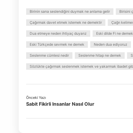
Birinin sana seslendiğini duymak ne anlama gelir
Birisin
Çağırmak davet etmek istemek ne demektir
Çağrı kelime
Dua etmeye neden ihtiyaç duyarız
Eski dilde Fi ne demek
Eski Türkçede sevmek ne demek
Neden dua ediyoruz
Seslenme cümlesi nedir
Seslenme hitap ne demek
S
Sözlükte çağırmak seslenmek istemek ve yakarmak ibadet gib
Önceki Yazı
Sabit Fikirli Insanlar Nasıl Olur