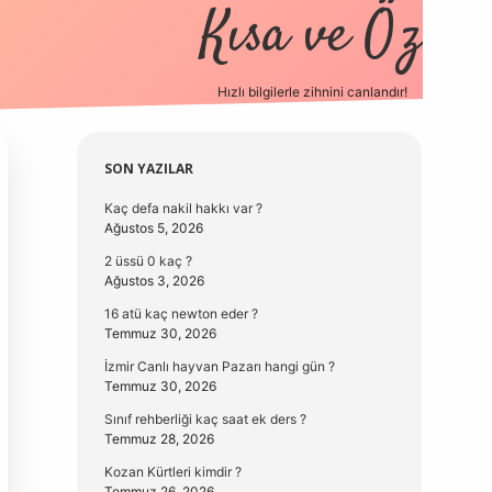
Kısa ve Öz
Hızlı bilgilerle zihnini canlandır!
elexbet
Sidebar
SON YAZILAR
Kaç defa nakil hakkı var ?
Ağustos 5, 2026
2 üssü 0 kaç ?
Ağustos 3, 2026
16 atü kaç newton eder ?
Temmuz 30, 2026
İzmir Canlı hayvan Pazarı hangi gün ?
Temmuz 30, 2026
Sınıf rehberliği kaç saat ek ders ?
Temmuz 28, 2026
Kozan Kürtleri kimdir ?
Temmuz 26, 2026