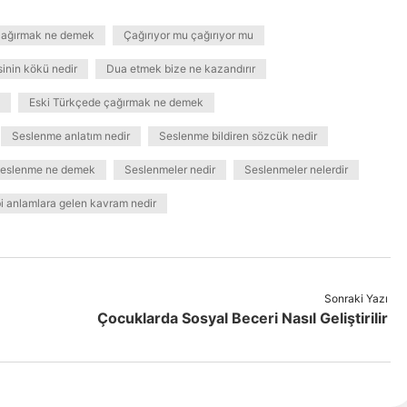
i çağırmak ne demek
Çağırıyor mu çağırıyor mu
sinin kökü nedir
Dua etmek bize ne kazandırır
Eski Türkçede çağırmak ne demek
Seslenme anlatım nedir
Seslenme bildiren sözcük nedir
eslenme ne demek
Seslenmeler nedir
Seslenmeler nelerdir
i anlamlara gelen kavram nedir
Sonraki Yazı
Çocuklarda Sosyal Beceri Nasıl Geliştirilir