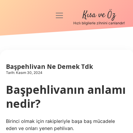
Kısa ve Öz
menüyü
aç
Hızlı bilgilerle zihnini canlandır!
Anasayfa
Gizlilik Politikası
Yasal Uyarı
Başpehlivan Ne Demek Tdk
Tarih: Kasım 30, 2024
Hakkımızda
Başpehlivanın anlamı
nedir?
Birinci olmak için rakipleriyle başa baş mücadele
eden ve onları yenen pehlivan.