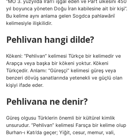
“MÖ 3. yüzyılda İran’ı işgal eden ve Part ülkesini 450
yıl boyunca yöneten Doğu İran kabilesine ait bir kişi”.
Bu kelime aynı anlama gelen Sogdca pahlawānī
kelimesiyle ilişkilidir.
Pehlivan hangi dilde?
Kökeni: “Pehlivan” kelimesi Türkçe bir kelimedir ve
Arapça veya başka bir kökeni yoktur. Kökeni
Türkçedir. Anlamı: “Güreşçi” kelimesi güreş veya
benzeri dövüş sanatlarında yetenekli ve güçlü olan
kişiyi ifade eder.
Pehlivana ne denir?
Güreş olgusu Türklerin önemli bir kültürel kimlik
unsurudur. “Pehlivan” kelimesi Farsça bir kelime olup
Burhan-ı Katı’da geçer; Yiğit, cesur, memur, vali,