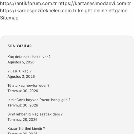
https://antikforum.com.tr
https://kartanesimodaevi.com.tr
https://kardesgezitekneleri.com.tr
knight online
nttgame
Sitemap
Sidebar
SON YAZILAR
Kaç defa nakil hakkı var ?
Ağustos 5, 2026
2 üssü 0 kaç ?
Ağustos 3, 2026
16 atü kaç newton eder ?
Temmuz 30, 2026
İzmir Canlı hayvan Pazarı hangi gün ?
Temmuz 30, 2026
Sınıf rehberliği kaç saat ek ders ?
Temmuz 28, 2026
Kozan Kürtleri kimdir ?
Temmuz 26, 2026