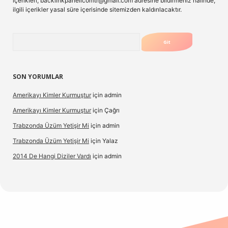
içerikleri,
backlinkpanelicomtr@gmail.com
adresine bildirmeniz halinde,
ilgili içerikler yasal süre içerisinde sitemizden kaldırılacaktır.
Arama
SON YORUMLAR
Amerikayı Kimler Kurmuştur
için
admin
Amerikayı Kimler Kurmuştur
için
Çağrı
Trabzonda Üzüm Yetişir Mi
için
admin
Trabzonda Üzüm Yetişir Mi
için
Yalaz
2014 De Hangi Diziler Vardı
için
admin
et