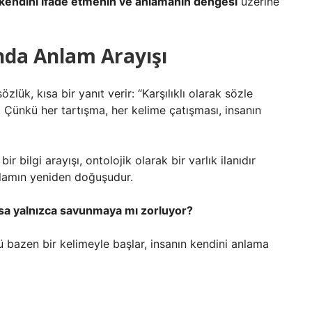
kendini ifade etmenin ve anlamanın dengesi
üzerine
nda Anlam Arayışı
özlük, kısa bir yanıt verir: “Karşılıklı olarak sözle
r. Çünkü her tartışma, her kelime çatışması, insanın
r bilgi arayışı, ontolojik olarak bir varlık ilanıdır
anlamın yeniden doğuşudur.
ksa yalnızca savunmaya mı zorluyor?
bazen bir kelimeyle başlar, insanın kendini anlama