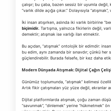
çalışır; bu çaba, bazen sessiz bir uyumla değil, 
“varlık dilde açığa çıkar.” Dolayısıyla “atışmak”,
İki insan atışırken, aslında iki varlık birbirine 
biçimidir.
Tartışma, yalnızca fikirlerin değil, va
demektir; atışmak ise varlığı ilan etmektir.
Bu açıdan, “atışmak” ontolojik bir edimdir: insan
bu edim, aynı zamanda bir sınavdır; çünkü her sö
güçlendirebilir. Burada felsefe, bir kez daha etik
Modern Dünyada Atışmak: Dijital Çağın Çeliş
Günümüz toplumunda, “atışmak” kelimesi özellik
Artık fikir çatışmaları yüz yüze değil, ekranlar a
Dijital platformlarda atışmak, çoğu zaman düşün
“savunmak”, “dinlemek” yerine “hükmetmek” ön pl