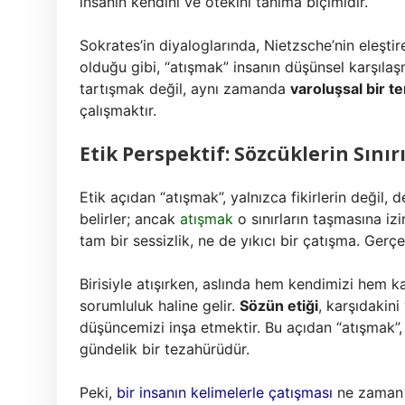
insanın kendini ve ötekini tanıma biçimidir.
Sokrates’in diyaloglarında, Nietzsche’nin eleştir
olduğu gibi, “atışmak” insanın düşünsel karşıla
tartışmak değil, aynı zamanda
varoluşsal bir t
çalışmaktır.
Etik Perspektif: Sözcüklerin Sını
Etik açıdan “atışmak”, yalnızca fikirlerin değil, de
belirler; ancak
atışmak
o sınırların taşmasına izin 
tam bir sessizlik, ne de yıkıcı bir çatışma. Gerçe
Birisiyle atışırken, aslında hem kendimizi hem ka
sorumluluk haline gelir.
Sözün etiği
, karşıdakin
düşüncemizi inşa etmektir. Bu açıdan “atışmak”
gündelik bir tezahürüdür.
Peki,
bir insanın kelimelerle çatışması
ne zaman y