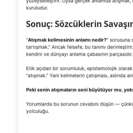
yüzeyselleştirir. Oysa gerçek anlamda atışmak,
kuruludur.
Sonuç: Sözcüklerin Savaşı
“
Atışmak kelimesinin anlamı nedir?
” sorusuna s
tartışmak.” Ancak felsefe, bu tanımı derinleştiri
kendini ve dünyayı anlama çabasının parçasıdır.
Etik açıdan bir sorumluluk, epistemolojik olarak bi
“atışmak.” Yani kelimelerin çatışması, aslında 
Peki senin atışmaların seni büyütüyor mu, yo
Yorumlarda bu sorunun cevabını düşün — çünkü 
yolculuğu.