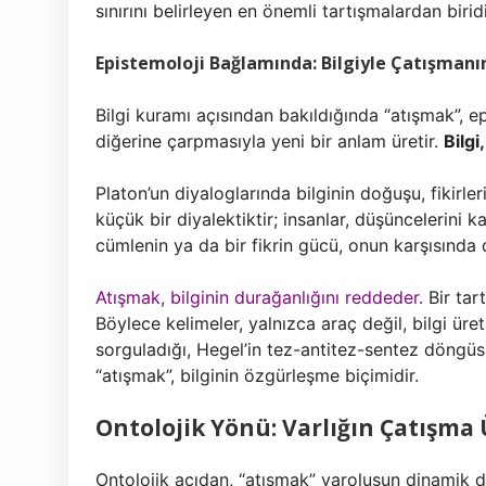
sınırını belirleyen en önemli tartışmalardan biridi
Epistemoloji Bağlamında: Bilgiyle Çatışmanın
Bilgi kuramı açısından bakıldığında “atışmak”, ep
diğerine çarpmasıyla yeni bir anlam üretir.
Bilgi
Platon’un diyaloglarında bilginin doğuşu, fikirl
küçük bir diyalektiktir; insanlar, düşüncelerini ka
cümlenin ya da bir fikrin gücü, onun karşısında d
Atışmak, bilginin durağanlığını reddeder.
Bir tar
Böylece kelimeler, yalnızca araç değil, bilgi üreti
sorguladığı, Hegel’in tez-antitez-sentez döngüsü
“atışmak”, bilginin özgürleşme biçimidir.
Ontolojik Yönü: Varlığın Çatışma
Ontolojik açıdan, “atışmak” varoluşun dinamik d