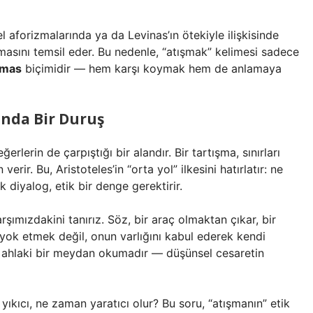
el aforizmalarında ya da Levinas’ın ötekiyle ilişkisinde
şmasını temsil eder. Bu nedenle, “atışmak” kelimesi sadece
emas
biçimidir — hem karşı koymak hem de anlamaya
rında Bir Duruş
ğerlerin de çarpıştığı bir alandır. Bir tartışma, sınırları
verir. Bu, Aristoteles’in “orta yol” ilkesini hatırlatır: ne
k diyalog, etik bir denge gerektirir.
rşımızdakini tanırız. Söz, bir araç olmaktan çıkar, bir
i yok etmek değil, onun varlığını kabul ederek kendi
, ahlaki bir meydan okumadır — düşünsel cesaretin
ıkıcı, ne zaman yaratıcı olur? Bu soru, “atışmanın” etik