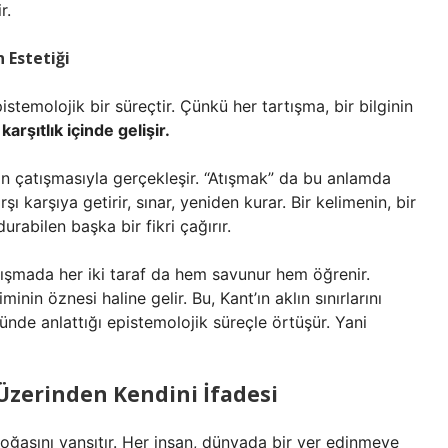
r.
 Estetiği
istemolojik bir süreçtir. Çünkü her tartışma, bir bilginin
, karşıtlık içinde gelişir.
erin çatışmasıyla gerçekleşir. “Atışmak” da bu anlamda
rşı karşıya getirir, sınar, yeniden kurar. Bir kelimenin, bir
urabilen başka bir fikri çağırır.
tışmada her iki taraf da hem savunur hem öğrenir.
minin öznesi haline gelir. Bu, Kant’ın aklın sınırlarını
nde anlattığı epistemolojik süreçle örtüşür. Yani
 Üzerinden Kendini İfadesi
oğasını yansıtır. Her insan, dünyada bir yer edinmeye