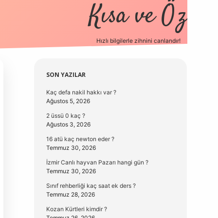
Kısa ve Öz
Hızlı bilgilerle zihnini canlandır!
elexbet
Sidebar
SON YAZILAR
Kaç defa nakil hakkı var ?
Ağustos 5, 2026
2 üssü 0 kaç ?
Ağustos 3, 2026
16 atü kaç newton eder ?
Temmuz 30, 2026
İzmir Canlı hayvan Pazarı hangi gün ?
Temmuz 30, 2026
Sınıf rehberliği kaç saat ek ders ?
Temmuz 28, 2026
Kozan Kürtleri kimdir ?
Temmuz 26, 2026