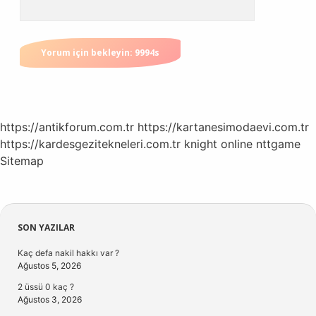
https://antikforum.com.tr
https://kartanesimodaevi.com.tr
https://kardesgezitekneleri.com.tr
knight online
nttgame
Sitemap
Sidebar
SON YAZILAR
Kaç defa nakil hakkı var ?
Ağustos 5, 2026
2 üssü 0 kaç ?
Ağustos 3, 2026