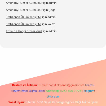
Amerikayı Kimler Kurmuştur
için
admin
Amerikayı Kimler Kurmuştur
için
Çağrı
Trabzonda Üzüm Yetişir Mi
için
admin
Trabzonda Üzüm Yetişir Mi
için
Yalaz
2014 De Hangi Diziler Vardı
için
admin
exbet
Reklam ve İletişim:
E-mail:
backlinkpaneli@gmail.com
Teams:
forumhizmeti@gmail.com
Whatsapp: 0262 606 0 726
Telegram:
@karabul
Yasal Uyarı:
Sitemiz, 5651 Sayılı Kanun gereğince Bilgi Teknolojileri