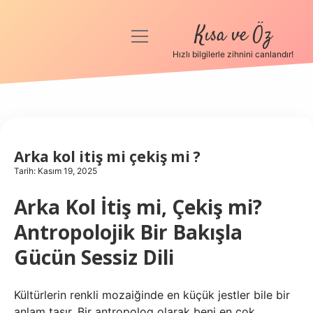
Kısa ve Öz
menüyü
aç
Hızlı bilgilerle zihnini canlandır!
Anasayfa
Gizlilik Politikası
Yasal Uyarı
Arka kol itiş mi çekiş mi ?
Tarih: Kasım 19, 2025
Hakkımızda
Arka Kol İtiş mi, Çekiş mi?
Antropolojik Bir Bakışla
Gücün Sessiz Dili
Kültürlerin renkli mozaiğinde en küçük jestler bile bir
anlam taşır. Bir antropolog olarak beni en çok