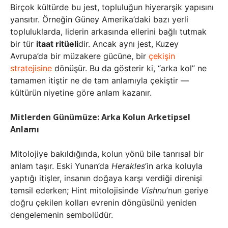
Birçok kültürde bu jest, topluluğun hiyerarşik yapısını
yansıtır. Örneğin Güney Amerika’daki bazı yerli
topluluklarda, liderin arkasında ellerini bağlı tutmak
bir tür
itaat ritüeli
dir. Ancak aynı jest, Kuzey
Avrupa’da bir müzakere gücüne, bir
çekişin
stratejisine
dönüşür. Bu da gösterir ki, “arka kol” ne
tamamen itiştir ne de tam anlamıyla çekiştir —
kültürün niyetine göre anlam kazanır.
Mitlerden Günümüze: Arka Kolun Arketipsel
Anlamı
Mitolojiye bakıldığında, kolun yönü bile tanrısal bir
anlam taşır. Eski Yunan’da
Herakles
’in arka koluyla
yaptığı itişler, insanın doğaya karşı verdiği direnişi
temsil ederken; Hint mitolojisinde
Vishnu
’nun geriye
doğru çekilen kolları evrenin döngüsünü yeniden
dengelemenin sembolüdür.