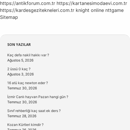
https://antikforum.com.tr
https://kartanesimodaevi.com.tr
https://kardesgezitekneleri.com.tr
knight online
nttgame
Sitemap
Sidebar
SON YAZILAR
Kaç defa nakil hakkı var ?
Ağustos 5, 2026
2 üssü 0 kaç ?
Ağustos 3, 2026
16 atü kaç newton eder ?
Temmuz 30, 2026
İzmir Canlı hayvan Pazarı hangi gün ?
Temmuz 30, 2026
Sınıf rehberliği kaç saat ek ders ?
Temmuz 28, 2026
Kozan Kürtleri kimdir ?
Temmuz 26, 2026