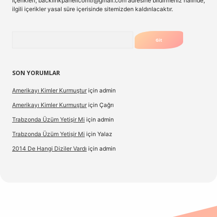
içerikleri,
backlinkpanelicomtr@gmail.com
adresine bildirmeniz halinde,
ilgili içerikler yasal süre içerisinde sitemizden kaldırılacaktır.
Arama
SON YORUMLAR
Amerikayı Kimler Kurmuştur
için
admin
Amerikayı Kimler Kurmuştur
için
Çağrı
Trabzonda Üzüm Yetişir Mi
için
admin
Trabzonda Üzüm Yetişir Mi
için
Yalaz
2014 De Hangi Diziler Vardı
için
admin
et