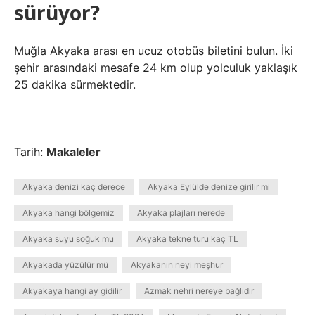
sürüyor?
Muğla Akyaka arası en ucuz otobüs biletini bulun. İki
şehir arasındaki mesafe 24 km olup yolculuk yaklaşık
25 dakika sürmektedir.
Tarih:
Makaleler
Akyaka denizi kaç derece
Akyaka Eylülde denize girilir mi
Akyaka hangi bölgemiz
Akyaka plajları nerede
Akyaka suyu soğuk mu
Akyaka tekne turu kaç TL
Akyakada yüzülür mü
Akyakanın neyi meşhur
Akyakaya hangi ay gidilir
Azmak nehri nereye bağlıdır