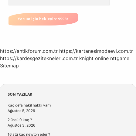
https://antikforum.com.tr
https://kartanesimodaevi.com.tr
https://kardesgezitekneleri.com.tr
knight online
nttgame
Sitemap
Sidebar
SON YAZILAR
Kaç defa nakil hakkı var ?
Ağustos 5, 2026
2 üssü 0 kaç ?
Ağustos 3, 2026
16 atü kaç newton eder ?