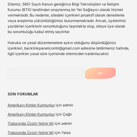
Sitemiz, 5651 Sayılı Kanun gereğince Bilgi Teknolojileri ve İletişim
Kurumu (BTK) tarafından onaylanmış bir Yer Sağlayıcı olarak hizmet
vermektedir. Bu nedenle, sitedeki içerikleri proaktif olarak denetleme
veya araştırma yükümlülüğümüz bulunmamaktadır. Ancak, üyelerimiz
yazdıkları içeriklerin sorumluluğunu taşımakta olup, siteye üye olarak
bu sorumluluğu kabul etmiş sayılırlar.
Hukuka ve yasal düzenlemelere aykırı olduğunu düşündüğünüz
içerikleri,
backlinkpanelicomtr@gmail.com
adresine bildirmeniz halinde,
ilgili içerikler yasal süre içerisinde sitemizden kaldırılacaktır.
Arama
SON YORUMLAR
Amerikayı Kimler Kurmuştur
için
admin
Amerikayı Kimler Kurmuştur
için
Çağrı
Trabzonda Üzüm Yetişir Mi
için
admin
Trabzonda Üzüm Yetişir Mi
için
Yalaz