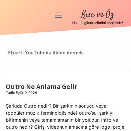
Kısa ve Öz
menüyü
aç
Hızlı bilgilerle zihnini canlandır!
Anasayfa
Gizlilik Politikası
Etiket:
YouTubeda ilk ne demek
Yasal Uyarı
Hakkımızda
Outro Ne Anlama Gelir
Tarih: Eylül 9, 2024
Şarkıda Outro nedir? Bir şarkının sonucu veya
(popüler müzik terminolojisinde) outro’su, şarkıyı
bitirmenin veya tamamlamanın bir yoludur. Intro ve
outro nedir? Giriş, videonun amacına göre logo, proje