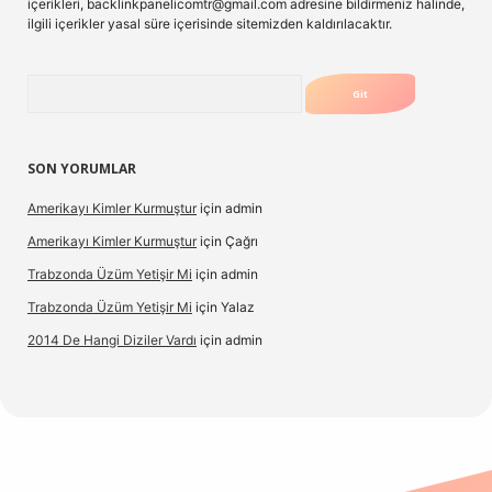
içerikleri,
backlinkpanelicomtr@gmail.com
adresine bildirmeniz halinde,
ilgili içerikler yasal süre içerisinde sitemizden kaldırılacaktır.
Arama
SON YORUMLAR
Amerikayı Kimler Kurmuştur
için
admin
Amerikayı Kimler Kurmuştur
için
Çağrı
Trabzonda Üzüm Yetişir Mi
için
admin
Trabzonda Üzüm Yetişir Mi
için
Yalaz
2014 De Hangi Diziler Vardı
için
admin
exbet