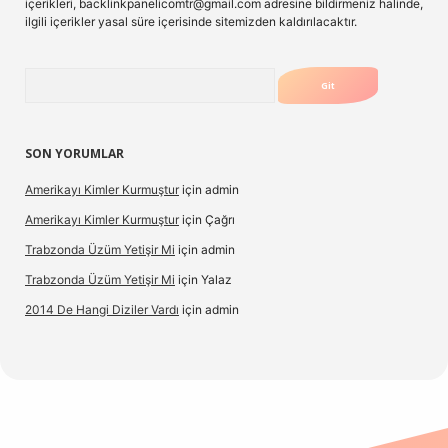
içerikleri,
backlinkpanelicomtr@gmail.com
adresine bildirmeniz halinde,
ilgili içerikler yasal süre içerisinde sitemizden kaldırılacaktır.
Arama
SON YORUMLAR
Amerikayı Kimler Kurmuştur
için
admin
Amerikayı Kimler Kurmuştur
için
Çağrı
Trabzonda Üzüm Yetişir Mi
için
admin
Trabzonda Üzüm Yetişir Mi
için
Yalaz
2014 De Hangi Diziler Vardı
için
admin
exbet