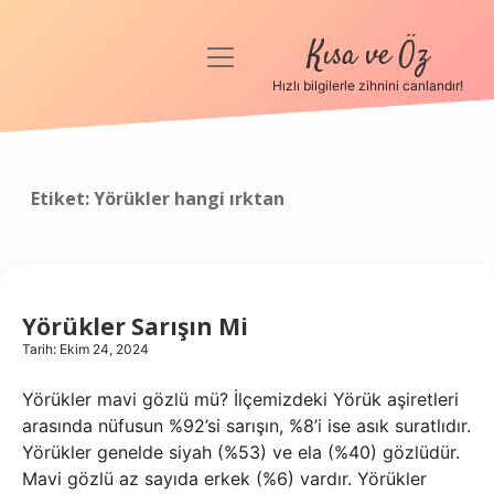
Kısa ve Öz
menüyü
aç
Hızlı bilgilerle zihnini canlandır!
Anasayfa
Gizlilik Politikası
Etiket:
Yörükler hangi ırktan
Yasal Uyarı
Hakkımızda
Yörükler Sarışın Mi
Tarih: Ekim 24, 2024
Yörükler mavi gözlü mü? İlçemizdeki Yörük aşiretleri
arasında nüfusun %92’si sarışın, %8’i ise asık suratlıdır.
Yörükler genelde siyah (%53) ve ela (%40) gözlüdür.
Mavi gözlü az sayıda erkek (%6) vardır. Yörükler