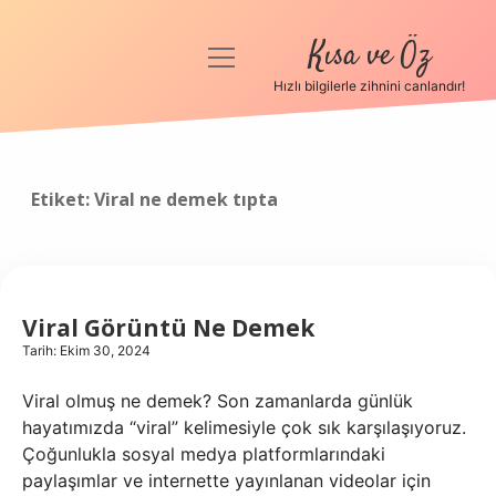
Kısa ve Öz
menüyü
aç
Hızlı bilgilerle zihnini canlandır!
Anasayfa
Gizlilik Politikası
Etiket:
Viral ne demek tıpta
Yasal Uyarı
Hakkımızda
Viral Görüntü Ne Demek
Tarih: Ekim 30, 2024
Viral olmuş ne demek? Son zamanlarda günlük
hayatımızda “viral” kelimesiyle çok sık karşılaşıyoruz.
Çoğunlukla sosyal medya platformlarındaki
paylaşımlar ve internette yayınlanan videolar için