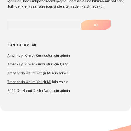
içerikleri,
backlinkpanelicomtr@gmail.com
adresine bildirmeniz halinde,
ilgili içerikler yasal süre içerisinde sitemizden kaldırılacaktır.
Arama
SON YORUMLAR
Amerikayı Kimler Kurmuştur
için
admin
Amerikayı Kimler Kurmuştur
için
Çağrı
Trabzonda Üzüm Yetişir Mi
için
admin
Trabzonda Üzüm Yetişir Mi
için
Yalaz
2014 De Hangi Diziler Vardı
için
admin
lexbet