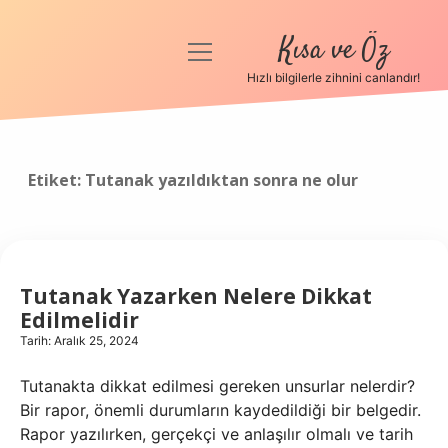
Kısa ve Öz
menüyü
aç
Hızlı bilgilerle zihnini canlandır!
Anasayfa
Gizlilik Politikası
Etiket:
Tutanak yazıldıktan sonra ne olur
Yasal Uyarı
Hakkımızda
Tutanak Yazarken Nelere Dikkat
Edilmelidir
Tarih: Aralık 25, 2024
Tutanakta dikkat edilmesi gereken unsurlar nelerdir?
Bir rapor, önemli durumların kaydedildiği bir belgedir.
Rapor yazılırken, gerçekçi ve anlaşılır olmalı ve tarih