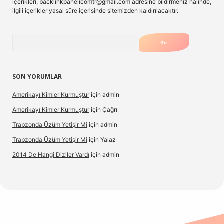
içerikleri,
backlinkpanelicomtr@gmail.com
adresine bildirmeniz halinde,
ilgili içerikler yasal süre içerisinde sitemizden kaldırılacaktır.
Arama
SON YORUMLAR
Amerikayı Kimler Kurmuştur
için
admin
Amerikayı Kimler Kurmuştur
için
Çağrı
Trabzonda Üzüm Yetişir Mi
için
admin
Trabzonda Üzüm Yetişir Mi
için
Yalaz
2014 De Hangi Diziler Vardı
için
admin
elexbet