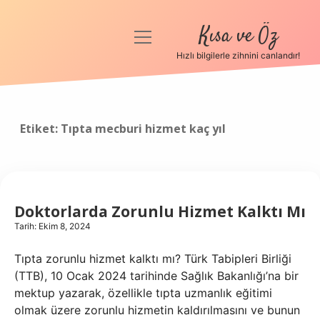
Kısa ve Öz
menüyü
aç
Hızlı bilgilerle zihnini canlandır!
Anasayfa
Gizlilik Politikası
Etiket:
Tıpta mecburi hizmet kaç yıl
Yasal Uyarı
Hakkımızda
Doktorlarda Zorunlu Hizmet Kalktı Mı
Tarih: Ekim 8, 2024
Tıpta zorunlu hizmet kalktı mı? Türk Tabipleri Birliği
(TTB), 10 Ocak 2024 tarihinde Sağlık Bakanlığı’na bir
mektup yazarak, özellikle tıpta uzmanlık eğitimi
olmak üzere zorunlu hizmetin kaldırılmasını ve bunun