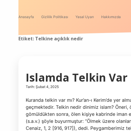
Anasayfa
Gizlilik Politikası
Yasal Uyarı
Hakkımızda
Etiket:
Telkine açıklık nedir
Islamda Telkin Var
Tarih: Şubat 4, 2025
Kuranda telkin var mı? Kur’an-ı Kerim’de yer alma
geçmektedir. Telkin nedir dinimiz islam? Öneri, 
gömüldükten sonra, ölen kişiye kabrinde iman es
(s.a.v.) şöyle buyurmuştur: “Ölmek üzere olanlara 
Cenaiz, 1, 2 [916, 917]), dedi. Peygamberimiz te