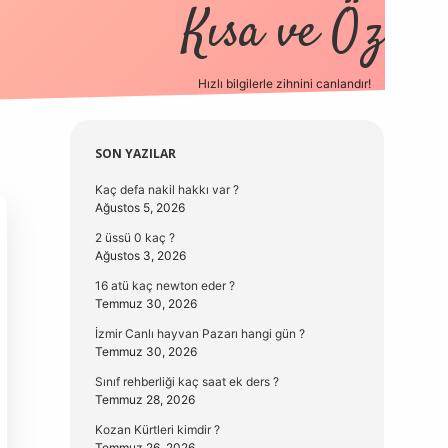
Kısa ve Öz
Hızlı bilgilerle zihnini canlandır!
elexbet
Sidebar
SON YAZILAR
Kaç defa nakil hakkı var ?
Ağustos 5, 2026
2 üssü 0 kaç ?
Ağustos 3, 2026
16 atü kaç newton eder ?
Temmuz 30, 2026
İzmir Canlı hayvan Pazarı hangi gün ?
Temmuz 30, 2026
Sınıf rehberliği kaç saat ek ders ?
Temmuz 28, 2026
Kozan Kürtleri kimdir ?
Temmuz 26, 2026