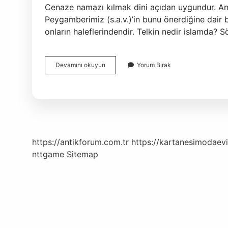
Cenaze namazı kılmak dini açıdan uygundur. Anca
Peygamberimiz (s.a.v.)’in bunu önerdiğine dair 
onların haleflerindendir. Telkin nedir islamda? S
Islamda
Devamını okuyun
Yorum Bırak
Telkin
Var
Mı
https://antikforum.com.tr
https://kartanesimodaevi
nttgame
Sitemap