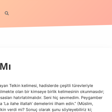
 Mı
yan Telkin kelimesi, hadislerde çeşitli türevleriyle
ölmekte olan bir kimseye birlik kelimesinin okunmasıdır;
asları hatırlatılmalıdır. Seni hiç sevmedim. Peygamber
‘La ilahe illallah’ demelerini ilham edin.” (Müslim,
lkin verdi mi? Sonuç olarak şunu söyleyebiliriz ki;