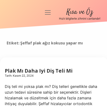
Kısa ve Öz
menüyü
aç
Hızlı bilgilerle zihnini canlandır!
Anasayfa
Gizlilik Politikası
Etiket:
Şeffaf plak ağız kokusu yapar mı
Yasal Uyarı
Hakkımızda
Plak Mı Daha Iyi Diş Teli Mi
Tarih: Kasım 22, 2024
Diş teli mi yoksa plak mı? Diş telleri genellikle daha
uzun tedavi süresine sahip bir seçenektir. Dişleri
hizalamak ve düzeltmek için daha fazla zamana
ihtiyaç duyulabilir. Şeffaf hizalayıcılar ortodontik