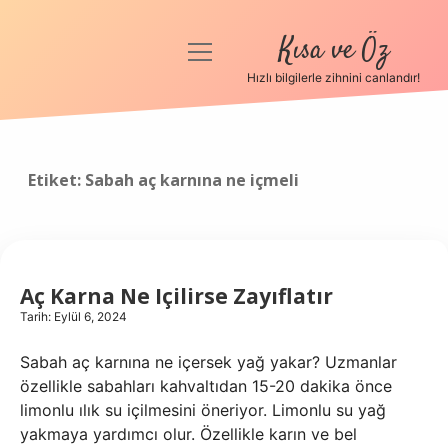
Kısa ve Öz
menüyü
aç
Hızlı bilgilerle zihnini canlandır!
Anasayfa
Gizlilik Politikası
Etiket:
Sabah aç karnına ne içmeli
Yasal Uyarı
Hakkımızda
Aç Karna Ne Içilirse Zayıflatır
Tarih: Eylül 6, 2024
Sabah aç karnına ne içersek yağ yakar? Uzmanlar
özellikle sabahları kahvaltıdan 15-20 dakika önce
limonlu ılık su içilmesini öneriyor. Limonlu su yağ
yakmaya yardımcı olur. Özellikle karın ve bel