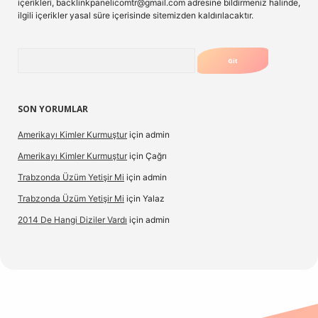
içerikleri,
backlinkpanelicomtr@gmail.com
adresine bildirmeniz halinde,
ilgili içerikler yasal süre içerisinde sitemizden kaldırılacaktır.
Arama
SON YORUMLAR
Amerikayı Kimler Kurmuştur
için
admin
Amerikayı Kimler Kurmuştur
için
Çağrı
Trabzonda Üzüm Yetişir Mi
için
admin
Trabzonda Üzüm Yetişir Mi
için
Yalaz
2014 De Hangi Diziler Vardı
için
admin
lexbet