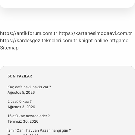
Yöntemleri
Nelerdir
https://antikforum.com.tr
https://kartanesimodaevi.com.tr
https://kardesgezitekneleri.com.tr
knight online
nttgame
Sitemap
Sidebar
SON YAZILAR
Kaç defa nakil hakkı var ?
Ağustos 5, 2026
2 üssü 0 kaç ?
Ağustos 3, 2026
16 atü kaç newton eder ?
Temmuz 30, 2026
İzmir Canlı hayvan Pazarı hangi gün ?