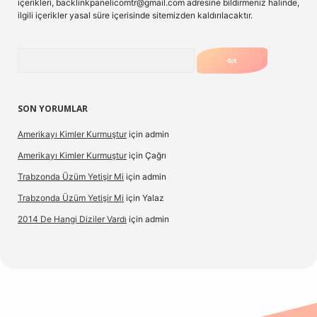
içerikleri,
backlinkpanelicomtr@gmail.com
adresine bildirmeniz halinde,
ilgili içerikler yasal süre içerisinde sitemizden kaldırılacaktır.
Arama
SON YORUMLAR
Amerikayı Kimler Kurmuştur
için
admin
Amerikayı Kimler Kurmuştur
için
Çağrı
Trabzonda Üzüm Yetişir Mi
için
admin
Trabzonda Üzüm Yetişir Mi
için
Yalaz
2014 De Hangi Diziler Vardı
için
admin
exbet