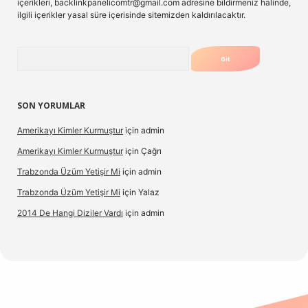
içerikleri,
backlinkpanelicomtr@gmail.com
adresine bildirmeniz halinde,
ilgili içerikler yasal süre içerisinde sitemizden kaldırılacaktır.
Arama
SON YORUMLAR
Amerikayı Kimler Kurmuştur
için
admin
Amerikayı Kimler Kurmuştur
için
Çağrı
Trabzonda Üzüm Yetişir Mi
için
admin
Trabzonda Üzüm Yetişir Mi
için
Yalaz
2014 De Hangi Diziler Vardı
için
admin
exbet