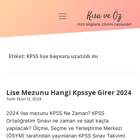
Kısa ve Öz
menüyü
aç
Hızlı bilgilerle zihnini canlandır!
Anasayfa
Gizlilik Politikası
Etiket:
KPSS lise başvuru uzatıldı mı
Yasal Uyarı
Hakkımızda
Lise Mezunu Hangi Kpssye Girer 2024
Tarih: Ekim 12, 2024
2024 lise mezunu KPSS Ne Zaman? KPSS
Ortaöğretim Sınavı ne zaman ve saat kaçta
yapılacak? Ölçme, Seçme ve Yerleştirme Merkezi
(ÖSYM) tarafından yayınlanan KPSS Sınav Takvimi