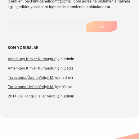
içerikleri,
backlinkpanelicomtr@gmail.com
adresine bildirmeniz halinde,
ilgili içerikler yasal süre içerisinde sitemizden kaldırılacaktır.
Arama
SON YORUMLAR
Amerikayı Kimler Kurmuştur
için
admin
Amerikayı Kimler Kurmuştur
için
Çağrı
Trabzonda Üzüm Yetişir Mi
için
admin
Trabzonda Üzüm Yetişir Mi
için
Yalaz
2014 De Hangi Diziler Vardı
için
admin
exbet