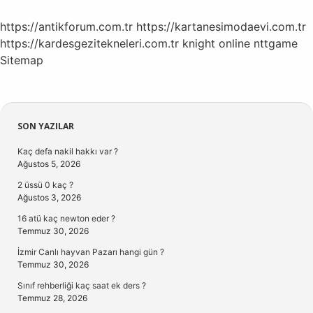
https://antikforum.com.tr
https://kartanesimodaevi.com.tr
https://kardesgezitekneleri.com.tr
knight online
nttgame
Sitemap
Sidebar
SON YAZILAR
Kaç defa nakil hakkı var ?
Ağustos 5, 2026
2 üssü 0 kaç ?
Ağustos 3, 2026
16 atü kaç newton eder ?
Temmuz 30, 2026
İzmir Canlı hayvan Pazarı hangi gün ?
Temmuz 30, 2026
Sınıf rehberliği kaç saat ek ders ?
Temmuz 28, 2026