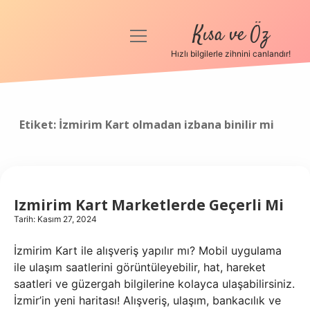
Kısa ve Öz
menüyü
aç
Hızlı bilgilerle zihnini canlandır!
Anasayfa
Gizlilik Politikası
Etiket:
İzmirim Kart olmadan izbana binilir mi
Yasal Uyarı
Hakkımızda
Izmirim Kart Marketlerde Geçerli Mi
Tarih: Kasım 27, 2024
İzmirim Kart ile alışveriş yapılır mı? Mobil uygulama
ile ulaşım saatlerini görüntüleyebilir, hat, hareket
saatleri ve güzergah bilgilerine kolayca ulaşabilirsiniz.
İzmir’in yeni haritası! Alışveriş, ulaşım, bankacılık ve