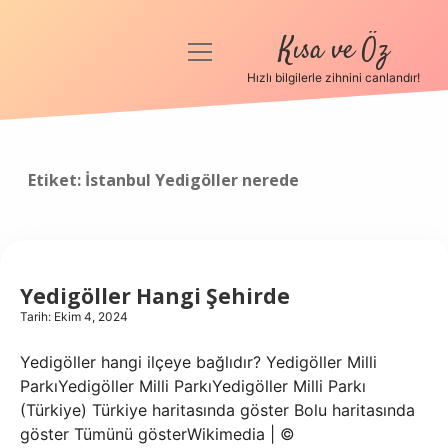
Kısa ve Öz
menüyü
aç
Hızlı bilgilerle zihnini canlandır!
Anasayfa
Gizlilik Politikası
Etiket:
İstanbul Yedigöller nerede
Yasal Uyarı
Hakkımızda
Yedigöller Hangi Şehirde
Tarih: Ekim 4, 2024
Yedigöller hangi ilçeye bağlıdır? Yedigöller Milli
ParkıYedigöller Milli ParkıYedigöller Milli Parkı
(Türkiye) Türkiye haritasında göster Bolu haritasında
göster Tümünü gösterWikimedia | ©