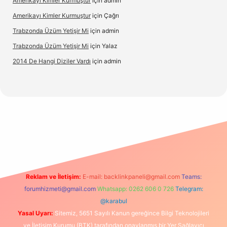
Amerikayı Kimler Kurmuştur
için
admin
Amerikayı Kimler Kurmuştur
için
Çağrı
Trabzonda Üzüm Yetişir Mi
için
admin
Trabzonda Üzüm Yetişir Mi
için
Yalaz
2014 De Hangi Diziler Vardı
için
admin
xbet
Reklam ve İletişim:
E-mail:
backlinkpaneli@gmail.com
Teams:
forumhizmeti@gmail.com
Whatsapp: 0262 606 0 726
Telegram:
@karabul
Yasal Uyarı:
Sitemiz, 5651 Sayılı Kanun gereğince Bilgi Teknolojileri
ve İletişim Kurumu (BTK) tarafından onaylanmış bir Yer Sağlayıcı