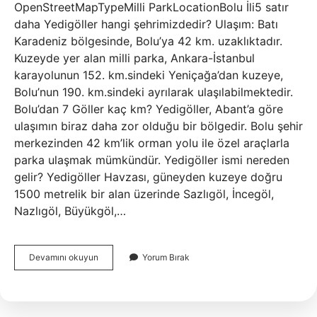
OpenStreetMapTypeMilli ParkLocationBolu İli5 satır
daha Yedigöller hangi şehrimizdedir? Ulaşım: Batı
Karadeniz bölgesinde, Bolu’ya 42 km. uzaklıktadır.
Kuzeyde yer alan milli parka, Ankara-İstanbul
karayolunun 152. km.sindeki Yeniçağa’dan kuzeye,
Bolu’nun 190. km.sindeki ayrılarak ulaşılabilmektedir.
Bolu’dan 7 Göller kaç km? Yedigöller, Abant’a göre
ulaşımın biraz daha zor olduğu bir bölgedir. Bolu şehir
merkezinden 42 km’lik orman yolu ile özel araçlarla
parka ulaşmak mümkündür. Yedigöller ismi nereden
gelir? Yedigöller Havzası, güneyden kuzeye doğru
1500 metrelik bir alan üzerinde Sazlıgöl, İncegöl,
Nazlıgöl, Büyükgöl,…
Yedigöller
Devamını okuyun
Yorum Bırak
Hangi
Şehirde