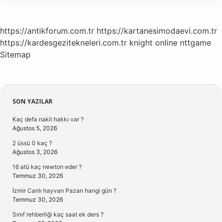
https://antikforum.com.tr
https://kartanesimodaevi.com.tr
https://kardesgezitekneleri.com.tr
knight online
nttgame
Sitemap
Sidebar
SON YAZILAR
Kaç defa nakil hakkı var ?
Ağustos 5, 2026
2 üssü 0 kaç ?
Ağustos 3, 2026
16 atü kaç newton eder ?
Temmuz 30, 2026
İzmir Canlı hayvan Pazarı hangi gün ?
Temmuz 30, 2026
Sınıf rehberliği kaç saat ek ders ?