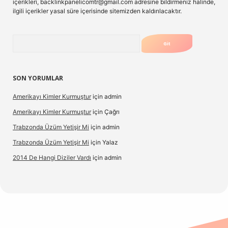
içerikleri,
backlinkpanelicomtr@gmail.com
adresine bildirmeniz halinde,
ilgili içerikler yasal süre içerisinde sitemizden kaldırılacaktır.
Arama
SON YORUMLAR
Amerikayı Kimler Kurmuştur
için
admin
Amerikayı Kimler Kurmuştur
için
Çağrı
Trabzonda Üzüm Yetişir Mi
için
admin
Trabzonda Üzüm Yetişir Mi
için
Yalaz
2014 De Hangi Diziler Vardı
için
admin
lexbet