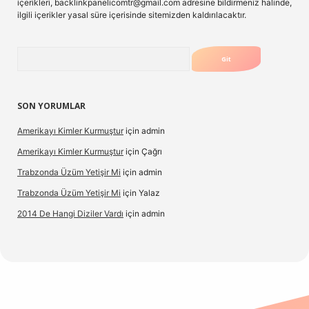
içerikleri,
backlinkpanelicomtr@gmail.com
adresine bildirmeniz halinde,
ilgili içerikler yasal süre içerisinde sitemizden kaldırılacaktır.
Arama
SON YORUMLAR
Amerikayı Kimler Kurmuştur
için
admin
Amerikayı Kimler Kurmuştur
için
Çağrı
Trabzonda Üzüm Yetişir Mi
için
admin
Trabzonda Üzüm Yetişir Mi
için
Yalaz
2014 De Hangi Diziler Vardı
için
admin
exbet