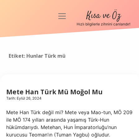
Kısa ve Öz
menüyü
aç
Hızlı bilgilerle zihnini canlandır!
Anasayfa
Gizlilik Politikası
Etiket:
Hunlar Türk mü
Yasal Uyarı
Hakkımızda
Mete Han Türk Mü Moğol Mu
Tarih: Eylül 26, 2024
Mete Han Türk değil mi? Mete veya Mao-tun, MÖ 209
ile MÖ 174 yılları arasında yaşamış Türk-Hun
hükümdarıydı. Metehan, Hun İmparatorluğu’nun
kurucusu Teoman’ın (Tuman Yagbu) oğludur.