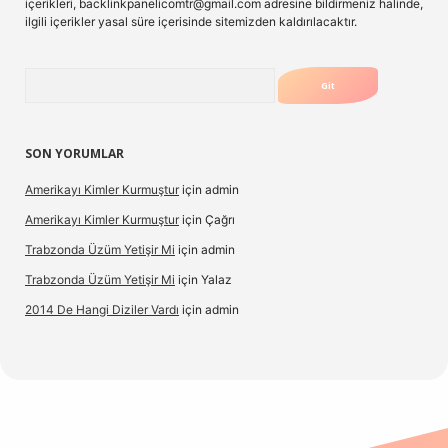
içerikleri,
backlinkpanelicomtr@gmail.com
adresine bildirmeniz halinde,
ilgili içerikler yasal süre içerisinde sitemizden kaldırılacaktır.
Arama
SON YORUMLAR
Amerikayı Kimler Kurmuştur
için
admin
Amerikayı Kimler Kurmuştur
için
Çağrı
Trabzonda Üzüm Yetişir Mi
için
admin
Trabzonda Üzüm Yetişir Mi
için
Yalaz
2014 De Hangi Diziler Vardı
için
admin
exbet