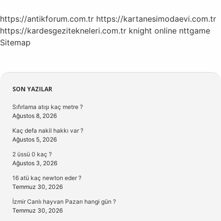
https://antikforum.com.tr
https://kartanesimodaevi.com.tr
https://kardesgezitekneleri.com.tr
knight online
nttgame
Sitemap
Sidebar
SON YAZILAR
Sıfırlama atışı kaç metre ?
Ağustos 8, 2026
Kaç defa nakil hakkı var ?
Ağustos 5, 2026
2 üssü 0 kaç ?
Ağustos 3, 2026
16 atü kaç newton eder ?
Temmuz 30, 2026
İzmir Canlı hayvan Pazarı hangi gün ?
Temmuz 30, 2026