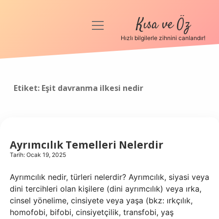
Kısa ve Öz
menüyü
aç
Hızlı bilgilerle zihnini canlandır!
Anasayfa
Gizlilik Politikası
Etiket:
Eşit davranma ilkesi nedir
Yasal Uyarı
Hakkımızda
Ayrımcılık Temelleri Nelerdir
Tarih: Ocak 19, 2025
Ayrımcılık nedir, türleri nelerdir? Ayrımcılık, siyasi veya
dini tercihleri ​​olan kişilere (dini ayrımcılık) veya ırka,
cinsel yönelime, cinsiyete veya yaşa (bkz: ırkçılık,
homofobi, bifobi, cinsiyetçilik, transfobi, yaş