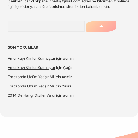
içerikleri,
backlinkpanelicomtr@gmail.com
adresine bildirmeniz halinde,
ilgili içerikler yasal süre içerisinde sitemizden kaldırılacaktır.
Arama
SON YORUMLAR
Amerikayı Kimler Kurmuştur
için
admin
Amerikayı Kimler Kurmuştur
için
Çağrı
Trabzonda Üzüm Yetişir Mi
için
admin
Trabzonda Üzüm Yetişir Mi
için
Yalaz
2014 De Hangi Diziler Vardı
için
admin
exbet