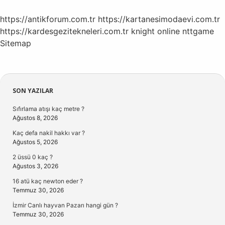
https://antikforum.com.tr
https://kartanesimodaevi.com.tr
https://kardesgezitekneleri.com.tr
knight online
nttgame
Sitemap
Sidebar
SON YAZILAR
Sıfırlama atışı kaç metre ?
Ağustos 8, 2026
Kaç defa nakil hakkı var ?
Ağustos 5, 2026
2 üssü 0 kaç ?
Ağustos 3, 2026
16 atü kaç newton eder ?
Temmuz 30, 2026
İzmir Canlı hayvan Pazarı hangi gün ?
Temmuz 30, 2026