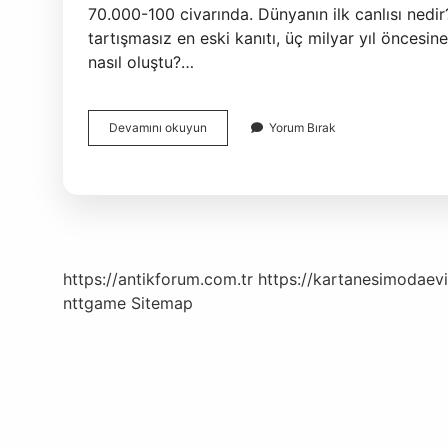
70.000-100 civarında. Dünyanın ilk canlısı nedi
tartışmasız en eski kanıtı, üç milyar yıl öncesine
nasıl oluştu?…
Canlılık
Devamını okuyun
Yorum Bırak
Ne
Zaman
Başladı
https://antikforum.com.tr
https://kartanesimodaevi
nttgame
Sitemap