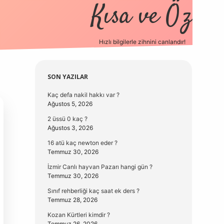
Kısa ve Öz
Hızlı bilgilerle zihnini canlandır!
elexbet
Sidebar
SON YAZILAR
Kaç defa nakil hakkı var ?
Ağustos 5, 2026
2 üssü 0 kaç ?
Ağustos 3, 2026
16 atü kaç newton eder ?
Temmuz 30, 2026
İzmir Canlı hayvan Pazarı hangi gün ?
Temmuz 30, 2026
Sınıf rehberliği kaç saat ek ders ?
Temmuz 28, 2026
Kozan Kürtleri kimdir ?
Temmuz 26, 2026