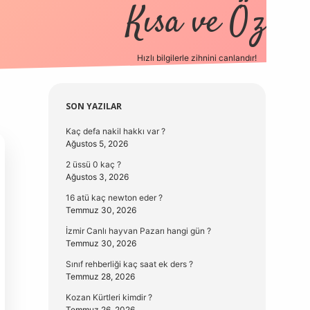
Kısa ve Öz
Hızlı bilgilerle zihnini canlandır!
elexbet
Sidebar
SON YAZILAR
Kaç defa nakil hakkı var ?
Ağustos 5, 2026
2 üssü 0 kaç ?
Ağustos 3, 2026
16 atü kaç newton eder ?
Temmuz 30, 2026
İzmir Canlı hayvan Pazarı hangi gün ?
Temmuz 30, 2026
Sınıf rehberliği kaç saat ek ders ?
Temmuz 28, 2026
Kozan Kürtleri kimdir ?
Temmuz 26, 2026