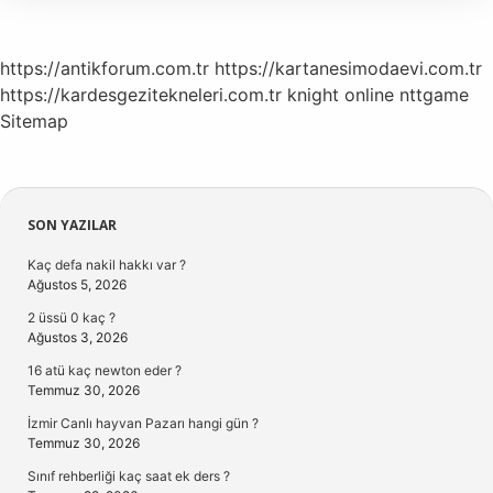
https://antikforum.com.tr
https://kartanesimodaevi.com.tr
https://kardesgezitekneleri.com.tr
knight online
nttgame
Sitemap
Sidebar
SON YAZILAR
Kaç defa nakil hakkı var ?
Ağustos 5, 2026
2 üssü 0 kaç ?
Ağustos 3, 2026
16 atü kaç newton eder ?
Temmuz 30, 2026
İzmir Canlı hayvan Pazarı hangi gün ?
Temmuz 30, 2026
Sınıf rehberliği kaç saat ek ders ?