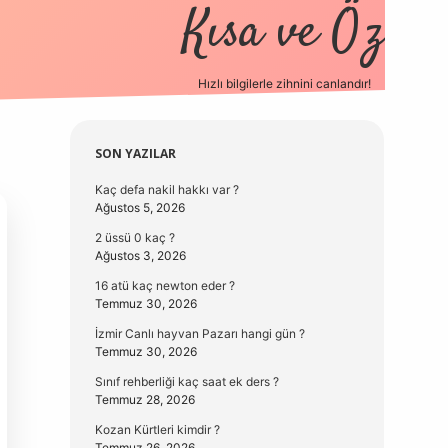
Kısa ve Öz
Hızlı bilgilerle zihnini canlandır!
elexbet
Sidebar
SON YAZILAR
Kaç defa nakil hakkı var ?
Ağustos 5, 2026
2 üssü 0 kaç ?
Ağustos 3, 2026
16 atü kaç newton eder ?
Temmuz 30, 2026
İzmir Canlı hayvan Pazarı hangi gün ?
Temmuz 30, 2026
Sınıf rehberliği kaç saat ek ders ?
Temmuz 28, 2026
Kozan Kürtleri kimdir ?
Temmuz 26, 2026