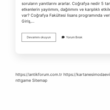
soruların yanıtlarını ararlar. Coğrafya nedir 5 t
etkenlerin yayılımını, dağılımını ve karşılıklı et
var? Coğrafya Fakültesi lisans programında veri
Giriş,…
Coğrafya
Devamını okuyun
Yorum Bırak
Nelerle
Ilgilenir
https://antikforum.com.tr
https://kartanesimodaevi
nttgame
Sitemap