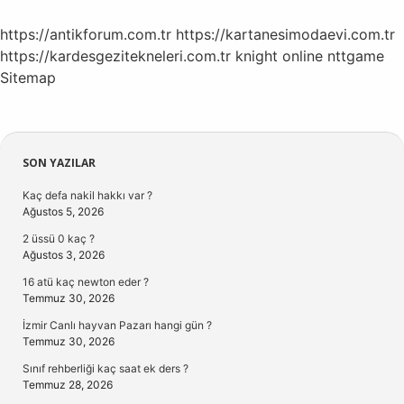
https://antikforum.com.tr
https://kartanesimodaevi.com.tr
https://kardesgezitekneleri.com.tr
knight online
nttgame
Sitemap
Sidebar
SON YAZILAR
Kaç defa nakil hakkı var ?
Ağustos 5, 2026
2 üssü 0 kaç ?
Ağustos 3, 2026
16 atü kaç newton eder ?
Temmuz 30, 2026
İzmir Canlı hayvan Pazarı hangi gün ?
Temmuz 30, 2026
Sınıf rehberliği kaç saat ek ders ?
Temmuz 28, 2026