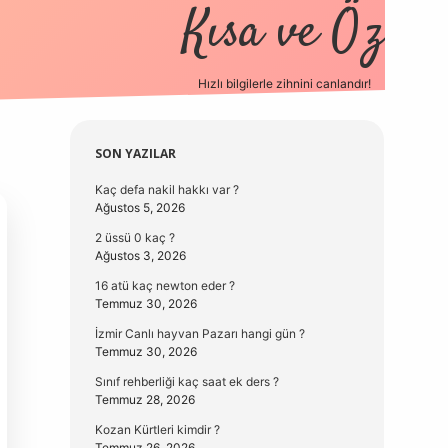
Kısa ve Öz
Hızlı bilgilerle zihnini canlandır!
elexbet
Sidebar
SON YAZILAR
Kaç defa nakil hakkı var ?
Ağustos 5, 2026
2 üssü 0 kaç ?
Ağustos 3, 2026
16 atü kaç newton eder ?
Temmuz 30, 2026
İzmir Canlı hayvan Pazarı hangi gün ?
Temmuz 30, 2026
Sınıf rehberliği kaç saat ek ders ?
Temmuz 28, 2026
Kozan Kürtleri kimdir ?
Temmuz 26, 2026