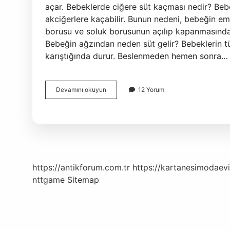
açar. Bebeklerde ciğere süt kaçması nedir? Beb
akciğerlere kaçabilir. Bunun nedeni, bebeğin e
borusu ve soluk borusunun açılıp kapanmasındaki 
Bebeğin ağzından neden süt gelir? Bebeklerin t
karıştığında durur. Beslenmeden hemen sonra…
Bebeğin
Devamını okuyun
12 Yorum
Genzine
Süt
Kaçmaması
Için
Ne
Yapmalı
https://antikforum.com.tr
https://kartanesimodaevi
nttgame
Sitemap