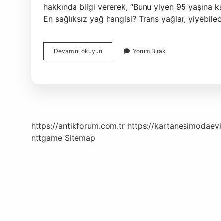
hakkında bilgi vererek, “Bunu yiyen 95 yaşına kad
En sağlıksız yağ hangisi? Trans yağlar, yiyebile
En
Devamını okuyun
Yorum Bırak
Sağlıklı
Yemek
Yağı
Hangisi
https://antikforum.com.tr
https://kartanesimodaevi
nttgame
Sitemap