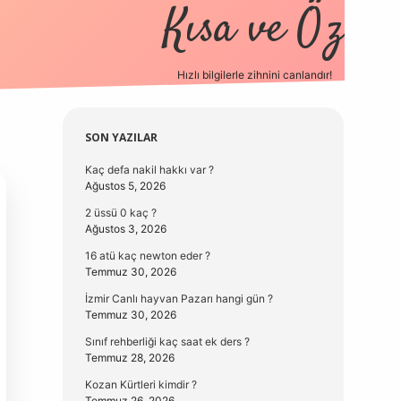
Kısa ve Öz
Hızlı bilgilerle zihnini canlandır!
elexbet
Sidebar
SON YAZILAR
Kaç defa nakil hakkı var ?
Ağustos 5, 2026
2 üssü 0 kaç ?
Ağustos 3, 2026
16 atü kaç newton eder ?
Temmuz 30, 2026
İzmir Canlı hayvan Pazarı hangi gün ?
Temmuz 30, 2026
Sınıf rehberliği kaç saat ek ders ?
Temmuz 28, 2026
Kozan Kürtleri kimdir ?
Temmuz 26, 2026