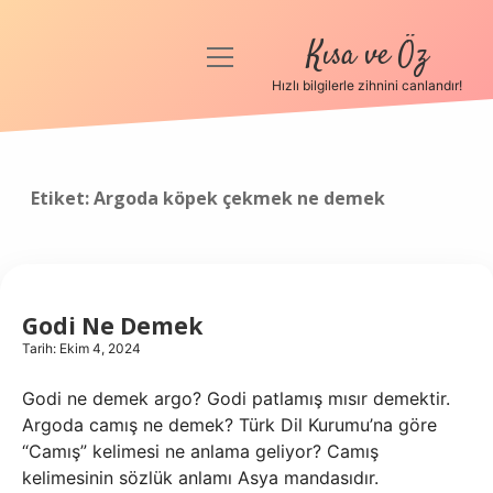
Kısa ve Öz
menüyü
aç
Hızlı bilgilerle zihnini canlandır!
Anasayfa
Gizlilik Politikası
Etiket:
Argoda köpek çekmek ne demek
Yasal Uyarı
Hakkımızda
Godi Ne Demek
Tarih: Ekim 4, 2024
Godi ne demek argo? Godi patlamış mısır demektir.
Argoda camış ne demek? Türk Dil Kurumu’na göre
“Camış” kelimesi ne anlama geliyor? Camış
kelimesinin sözlük anlamı Asya mandasıdır.