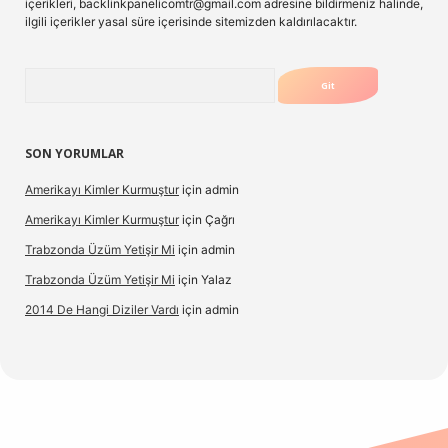
içerikleri,
backlinkpanelicomtr@gmail.com
adresine bildirmeniz halinde,
ilgili içerikler yasal süre içerisinde sitemizden kaldırılacaktır.
Arama
SON YORUMLAR
Amerikayı Kimler Kurmuştur
için
admin
Amerikayı Kimler Kurmuştur
için
Çağrı
Trabzonda Üzüm Yetişir Mi
için
admin
Trabzonda Üzüm Yetişir Mi
için
Yalaz
2014 De Hangi Diziler Vardı
için
admin
lexbet