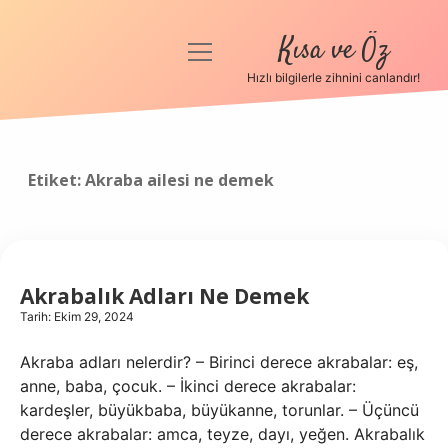
Kısa ve Öz
menüyü
aç
Hızlı bilgilerle zihnini canlandır!
Anasayfa
Gizlilik Politikası
Etiket:
Akraba ailesi ne demek
Yasal Uyarı
Hakkımızda
Akrabalık Adları Ne Demek
Tarih: Ekim 29, 2024
Akraba adları nelerdir? – Birinci derece akrabalar: eş,
anne, baba, çocuk. – İkinci derece akrabalar:
kardeşler, büyükbaba, büyükanne, torunlar. – Üçüncü
derece akrabalar: amca, teyze, dayı, yeğen. Akrabalık