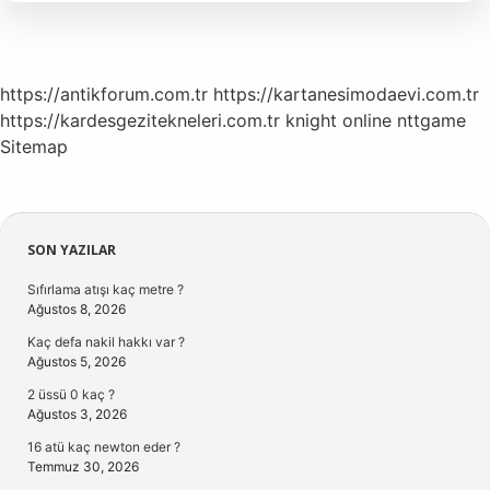
Etti
https://antikforum.com.tr
https://kartanesimodaevi.com.tr
https://kardesgezitekneleri.com.tr
knight online
nttgame
Sitemap
Sidebar
SON YAZILAR
Sıfırlama atışı kaç metre ?
Ağustos 8, 2026
Kaç defa nakil hakkı var ?
Ağustos 5, 2026
2 üssü 0 kaç ?
Ağustos 3, 2026
16 atü kaç newton eder ?
Temmuz 30, 2026