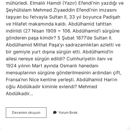
mühürledi. Elmalılı Hamdi (Yazır) Efendi’nin yazdığı ve
Şeyhülislam Mehmed Ziyaeddin Efendi’nin imzasını
taşıyan bu fetvayla Sultan II, 33 yıl boyunca Padişah
ve Hilafet makamında kaldı. Abdülhamid tahttan
indirildi (27 Nisan 1909 = 106. Abdülhamid’i sürgüne
gönderen paşa kimdir? 5 Şubat 1877’de Sultan II.
Abdülhamid Mithat Paşa’yı sadrazamlıktan azletti ve
bir gemiyle yurt dışına sürgün etti. Abdülhamid’in
ailesi nereye sürgün edildi? Cumhuriyetin ilanı ve
1924 yılının Mart ayında Osmanlı hanedanı
mensuplarının sürgüne gönderilmesinin ardından çift,
Fransa’nın Nice kentine yerleşti. Abdülhamid Han’ın
oğlu Abdülkadir kiminle evlendi? Mehmed
Abdülkadir…
Abdülhamidin
Devamını okuyun
Yorum Bırak
Çocuklarını
Kim
Sürgün