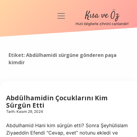
Kısa ve Öz
menüyü
aç
Hızlı bilgilerle zihnini canlandır!
Anasayfa
Gizlilik Politikası
Etiket:
Abdülhamidi sürgüne gönderen paşa
kimdir
Yasal Uyarı
Hakkımızda
Abdülhamidin Çocuklarını Kim
Sürgün Etti
Tarih: Kasım 29, 2024
Abdulhamid Hani kim sürgün etti? Sonra Şeyhülislam
Ziyaeddin Efendi “Cevap, evet” notunu ekledi ve